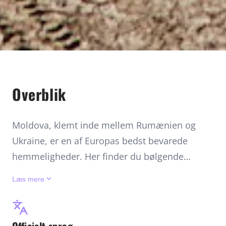
Overblik
Moldova, klemt inde mellem Rumænien og
Ukraine, er en af Europas bedst bevarede
hemmeligheder. Her finder du bølgende
vinmarker, idylliske landsbyer og historiske
keyboard_arrow_down
Læs mere
skatte som Orheiul Vechi – et klosterkompleks
hugget direkte ind i klipperne. Landet er et
paradis for vinelskere med legendariske