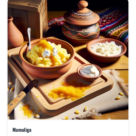
og gæstfrihed er en vigtig del af
ved.
spiseoplevelsen – det er ikke ualmindeligt, at
man bliver budt på hjemmelavet mad og vin,
selv af fremmede.
Mamaliga