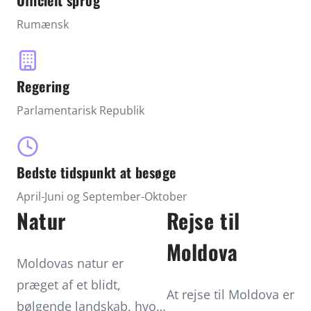
Officielt sprog
vinkældre som Cricova og Milestii Mici, der
Rumænsk
gemmer kilometerlange tunneler fyldt med
århundreders vintradition. Hovedstaden
Chișinău byder på grønne parker, sovjetisk
Regering
arkitektur og et spirende kulturliv. Moldova er
Parlamentarisk Republik
stedet for dig, der søger autentiske oplevelser
væk fra masseturismen.
Bedste tidspunkt at besøge
April-Juni og September-Oktober
Natur
Rejse til
Moldova
Moldovas natur er
præget af et blidt,
At rejse til Moldova er
bølgende landskab, hvor