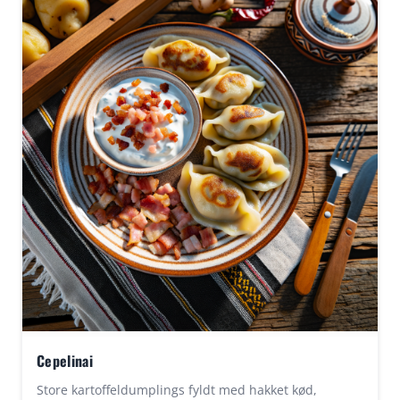
forvente en varm gæstfrihed, hvor maden
serveres med stolthed og ofte ledsages af
lokale drikke som mjød eller øl.
Cepelinai
Store kartoffeldumplings fyldt med hakket kød,