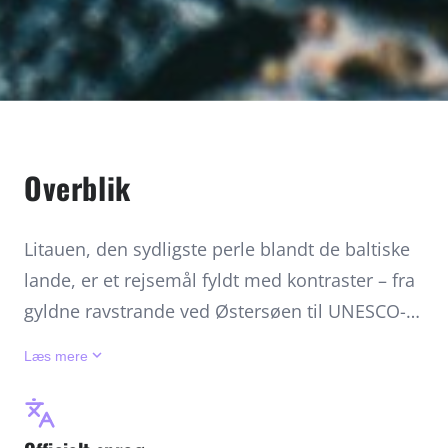
Overblik
Litauen, den sydligste perle blandt de baltiske
lande, er et rejsemål fyldt med kontraster – fra
gyldne ravstrande ved Østersøen til UNESCO-
beskyttede bydele og dramatiske
keyboard_arrow_down
Læs mere
klitlandskaber. Hovedstaden Vilnius imponerer
med sin arkitektoniske mangfoldighed, mens
steder som Trakai Slot, Korshøjen og Curonian