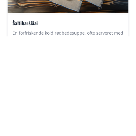
Šaltibarščiai
En forfriskende kold rødbedesuppe, ofte serveret med
kogte kartofler ved siden af. Den lyserøde farve og
friske smag gør den til en sommerfavorit.
Juoda Ruginė Duona
Traditionelt mørkt rugbrød bagt med surdej, kendt for
sin tætte struktur og dybe smag. Serveres ofte som
tilbehør til supper og hovedretter.