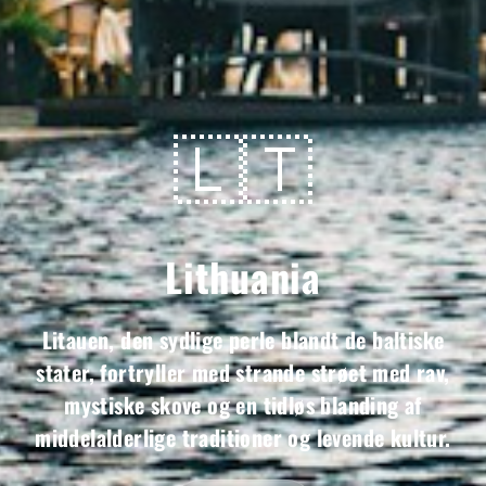
🇱🇹
Lithuania
Litauen, den sydlige perle blandt de baltiske
stater, fortryller med strande strøet med rav,
mystiske skove og en tidløs blanding af
middelalderlige traditioner og levende kultur.