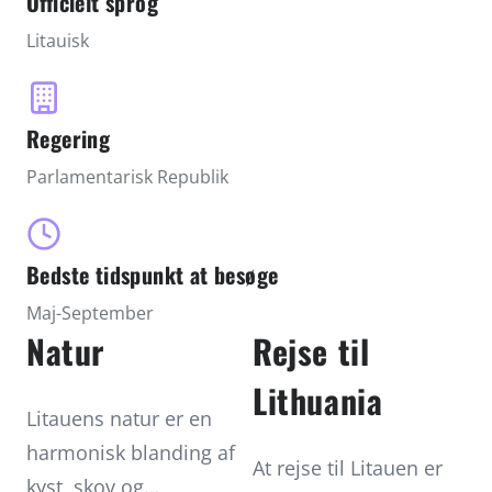
Officielt sprog
Spit lokker med historie og naturskønhed. Her
Litauisk
mødes middelalderlige traditioner, levende
festivaler og en gæstfri atmosfære, der gør
landet ideelt at besøge fra maj til september.
Regering
Parlamentarisk Republik
Bedste tidspunkt at besøge
Maj-September
Natur
Rejse til
Lithuania
Litauens natur er en
harmonisk blanding af
At rejse til Litauen er
kyst, skov og