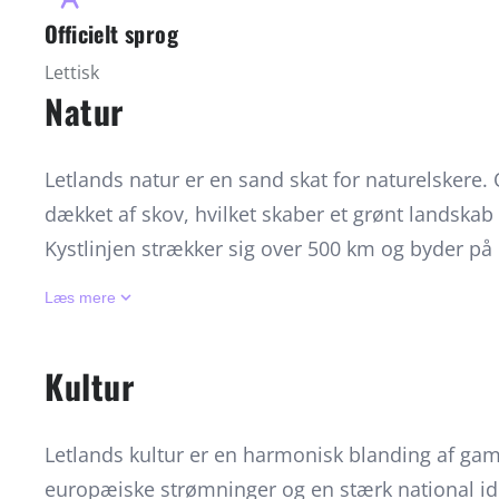
Officielt sprog
Lettisk
Natur
Letlands natur er en sand skat for naturelskere.
dækket af skov, hvilket skaber et grønt landskab 
Kystlinjen strækker sig over 500 km og byder på
især ved Jurmala, hvor havet møder duftende fyr
keyboard_arrow_down
Læs mere
præget af glitrende søer, rolige floder og et rigt 
bævere og sjældne fuglearter. Gauja Nationalpa
Kultur
Schweiz', byder på dybe dale, sandstensklipper
Turaida. Om foråret og sommeren blomstrer en f
Letlands kultur er en harmonisk blanding af gaml
efteråret maler landskabet i gyldne nuancer. Letl
europæiske strømninger og en stærk national ide
tilgængelig, og mange områder er beskyttede, hvil