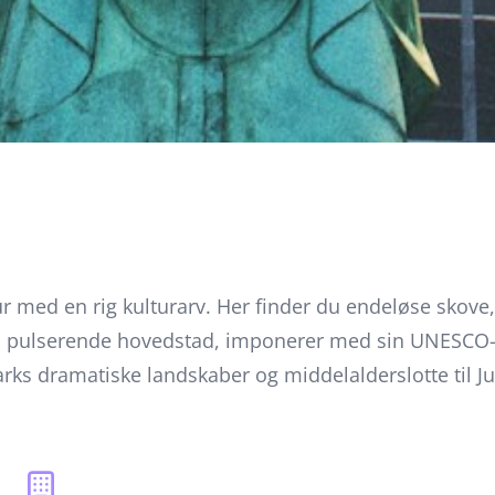
ur med en rig kulturarv. Her finder du endeløse skove
ts pulserende hovedstad, imponerer med sin UNESCO-b
lparks dramatiske landskaber og middelalderslotte til
 blanding af historie, natur og moderne liv.