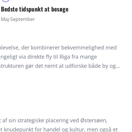
Bedste tidspunkt at besøge
Maj-September
n oplevelse, der kombinerer bekvemmelighed med
ngeligt via direkte fly til Riga fra mange
strukturen gør det nemt at udforske både by og
er fra maj til september, hvor klimaet er mildt,
rodig. I denne periode kan du nyde strandlivet
auja Nationalpark eller kulturelle oplevelser i
t for sin gæstfrihed og overkommelige priser,
ktivt valg for både korte storbyferier og længere
 af sin strategiske placering ved Østersøen,
port er veludbygget, men en bil giver frihed til at
l et knudepunkt for handel og kultur, men også et
små kystbyer, slotte og landsbyer.