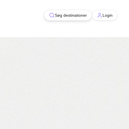
Søg destinationer
Søg destinationer
Login
Login