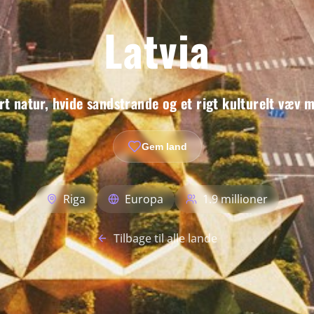
Latvia
rt natur, hvide sandstrande og et rigt kulturelt væv 
Gem land
Riga
Europa
1.9 millioner
Tilbage til alle lande