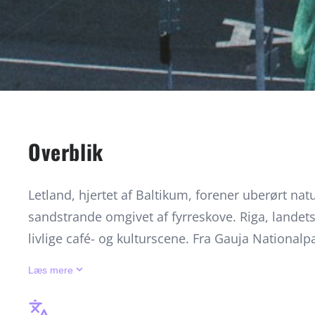
Overblik
Letland, hjertet af Baltikum, forener uberørt nat
sandstrande omgivet af fyrreskove. Riga, lande
livlige café- og kulturscene. Fra Gauja Nationa
Slots overdådige barok, byder Letland på en unik
keyboard_arrow_down
Læs mere