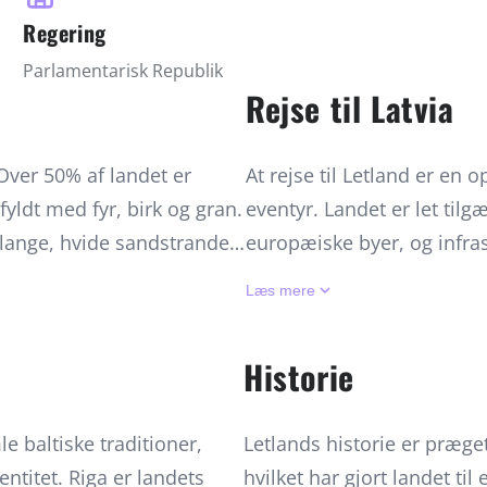
Regering
Parlamentarisk Republik
Rejse til Latvia
 Over 50% af landet er
At rejse til Letland er e
fyldt med fyr, birk og gran.
eventyr. Landet er let tilgæ
 lange, hvide sandstrande,
europæiske byer, og infra
reskove. Indlandet er
natur. Den bedste rejsetid 
keyboard_arrow_down
Læs mere
dyreliv, herunder elge,
dagene lange og naturen f
rk, kendt som 'Letlands
ved Jurmala, vandreture i G
Historie
 og middelalderslotte som
Riga. Letland er også kend
arverig flora, mens
hvilket gør det til et attra
e baltiske traditioner,
Letlands historie er præget
ands natur er let
rundrejser. Offentlig trans
ntitet. Riga er landets
hvilket har gjort landet ti
ket gør det til et ideelt
opdage skjulte perler som 