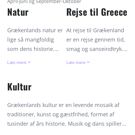
April-Juni og September-Oktober
Natur
Rejse til Greece
Grækenlands natur er
At rejse til Grækenland
lige så mangfoldig
er en rejse gennem tid,
som dens historie.
smag og sanseindtryk.
Landets kystlinje
Landet er let
keyboard_arrow_down
keyboard_arrow_down
Læs mere
Læs mere
strækker sig over mere
tilgængeligt med
end 13.000 kilometer
internationale lufthavne
Kultur
og byder på alt fra
i Athen, Thessaloniki og
dramatiske
på populære øer som
Grækenlands kultur er en levende mosaik af
klippekyster til bløde
Santorini og Rhodos.
traditioner, kunst og gæstfrihed, formet af
sandstrande med
Den bedste rejsetid er
tusinder af års historie. Musik og dans spiller
krystalklart vand. Det
forår og efterår, hvor
en central rolle – fra den energiske sirtaki til
Ægæiske og Det
vejret er behageligt, og