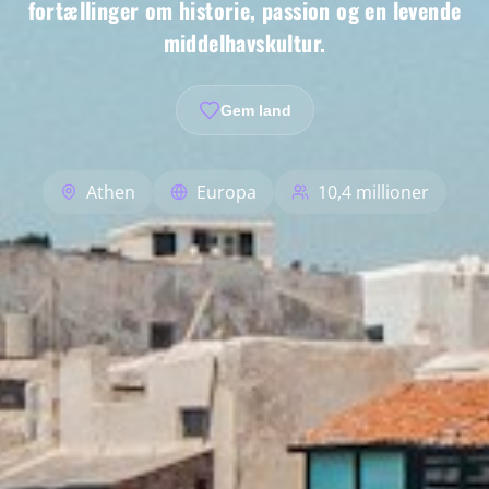
fortællinger om historie, passion og en levende
middelhavskultur.
Gem land
Athen
Europa
10,4 millioner