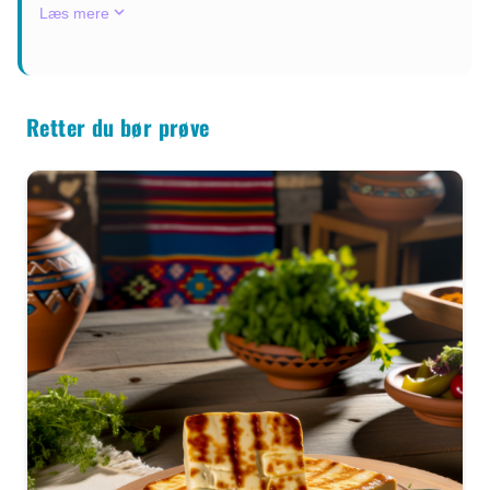
milde vintre, gør det
boutiquehoteller, er
keyboard_arrow_down
Læs mere
nydes ofte i et socialt fællesskab, hvor meze
muligt at nyde naturen
Cypern et oplagt valg for
– en række småretter – er en central
året rundt, hvad enten
både familier, par og
oplevelse. Øens beliggenhed i Middelhavet
det er snorkling i det
solo-rejsende.
giver adgang til frisk fisk og skaldyr, mens
Retter du bør prøve
klare Middelhav,
bjergområderne leverer kødretter og oste.
cykelture gennem
Traditionelle opskrifter er blevet videregivet
olivenlunde eller
gennem generationer, og mange retter
picnic under
tilberedes langsomt for at udvikle dybde i
smagen. Vinproduktionen på Cypern er en af
skyggefulde
de ældste i verden, og lokale vine som
johannesbrødtræer.
Commandaria er et must at smage.