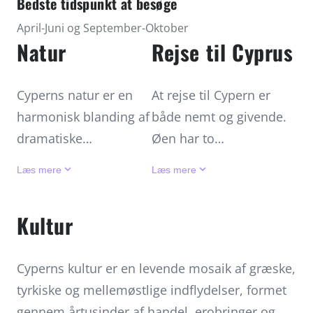
Bedste tidspunkt at besøge
April-Juni og September-Oktober
Natur
Rejse til Cyprus
Cyperns natur er en
At rejse til Cypern er
harmonisk blanding af
både nemt og givende.
dramatiske
Øen har to
bjerglandskaber,
internationale lufthavne
keyboard_arrow_down
keyboard_arrow_down
Læs mere
Læs mere
frodige dale og
i Larnaca og Paphos
indbydende
med direkte
Kultur
kyststrækninger.
forbindelser til mange
Troodos-bjergene
europæiske byer, hvilket
Cyperns kultur er en levende mosaik af græske,
rejser sig majestætisk
gør den tilgængelig året
tyrkiske og mellemøstlige indflydelser, formet
i øens indre og
rundt. Det ideelle
gennem årtusinder af handel, erobringer og
tilbyder et netværk af
rejsetidspunkt er forår