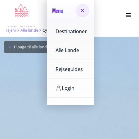
Menu
Menu
Hjem
Alle lande
Cyprus
Destinationer
Destinationer
Tilbage til alle lande
Alle Lande
Alle Lande
Rejseguides
Rejseguides
Login
Login