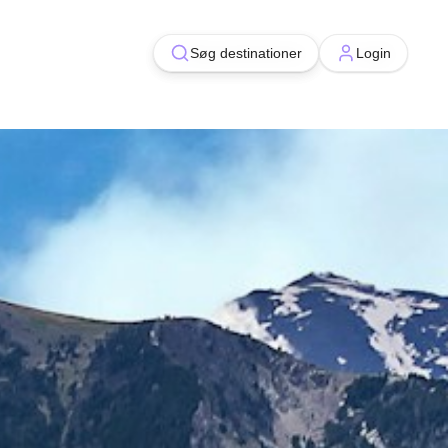
Søg destinationer
Søg destinationer
Login
Login