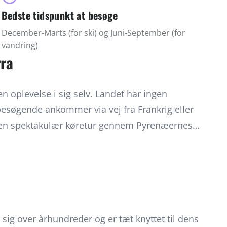
Bedste tidspunkt at besøge
December-Marts (for ski) og Juni-September (for
vandring)
rra
 en oplevelse i sig selv. Landet har ingen
 besøgende ankommer via vej fra Frankrig eller
r en spektakulær køretur gennem Pyrenæernes
 tiltrækker skisportssteder som Vallnord og
 og snowboardere fra hele verden, mens
dring, cykling og naturoplevelser i
taden Andorra la Vella er et shoppingmekka
og Caldea Spa tilbyder afslapning i termiske bade
 sig over århundreder og er tæt knyttet til dens
sen kan kombineres med besøg i nærliggende