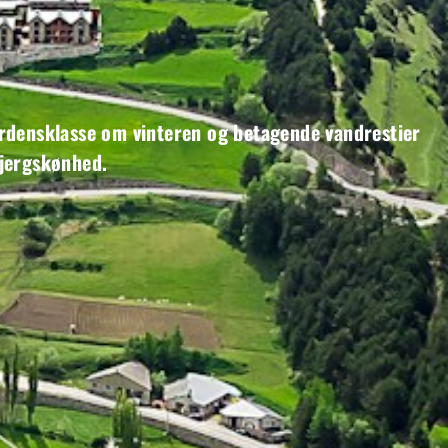
rdensklasse om vinteren og betagende vandrestier
bjergskønhed.