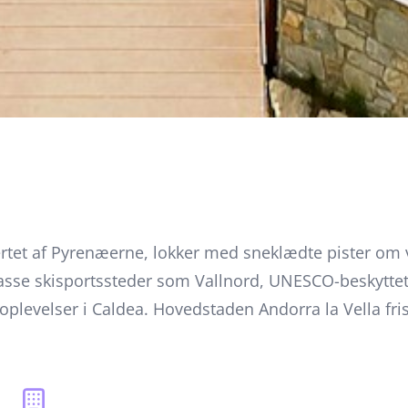
jertet af Pyrenæerne, lokker med sneklædte pister o
sse skisportssteder som Vallnord, UNESCO-beskyttet 
plevelser i Caldea. Hovedstaden Andorra la Vella fr
t til både eventyr og afslapning året rundt.