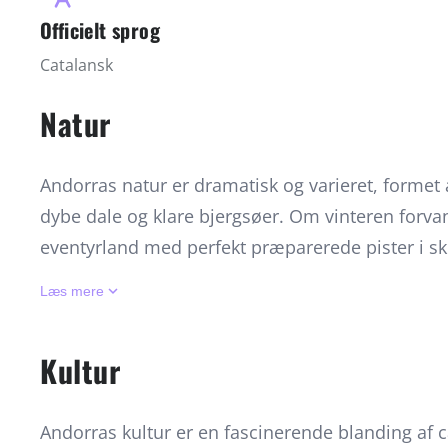
Officielt sprog
Catalansk
Natur
Andorras natur er dramatisk og varieret, formet
dybe dale og klare bjergsøer. Om vinteren forvan
eventyrland med perfekt præparerede pister i s
Grandvalira. Når sneen smelter, afsløres grønne
keyboard_arrow_down
Læs mere
krystalklare floder, der indbyder til vandring, mo
Madriu-Perafita-Claror-dalen, et UNESCO-verde
Kultur
med sin uberørte natur, gamle hyrdestier og p
opleve sjældne alpine planter, rovfugle og en ro,
Andorras kultur er en fascinerende blanding af c
larm. Andorras klima skifter fra kølige, snefyldte