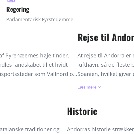
Regering
Parlamentarisk Fyrstedømme
Rejse til Ando
 af Pyrenæernes høje tinder,
At rejse til Andorra er
dles landskabet til et hvidt
lufthavn, så de fleste
kisportssteder som Vallnord og
Spanien, hvilket give
 enge, vilde blomster og
bjergpas. Om vinteren
keyboard_arrow_down
Læs mere
untainbiking og klatring.
Grandvalira skiløbere
nsarvsområde, er et højdepunkt
sommeren byder på van
Historie
anoramaudsigter. Her kan man
verdensklasse. Hoveds
 der kun findes langt fra byens
med toldfri butikker, 
atalanske traditioner og
Andorras historie strækker
 vintre til varme, solrige somre,
med bjergudsigt. Rej