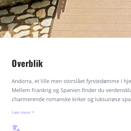
Overblik
Andorra, et lille men storslået fyrstedømme i h
Mellem Frankrig og Spanien finder du verdenskla
charmerende romanske kirker og luksuriøse spao
catalansk kultur og bjergenes smag mødes. Perfek
keyboard_arrow_down
Læs mere