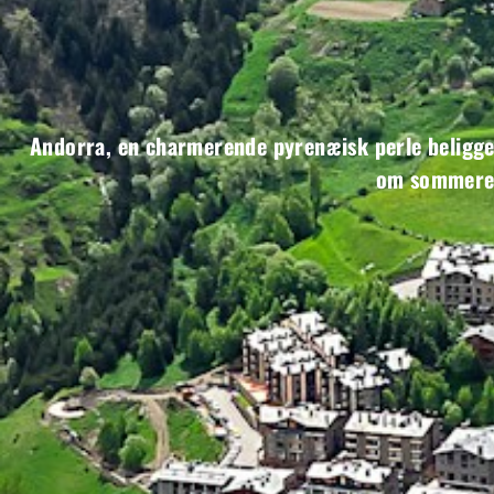
Andorra, en charmerende pyrenæisk perle beligge
om sommeren,