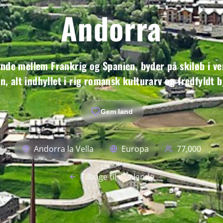
Andorra
nde mellem Frankrig og Spanien, byder på skiløb i ve
 alt indhyllet i rig romansk kulturarv og fredfyldt 
Gem land
Andorra la Vella
Europa
77,000
Tilbage til alle lande