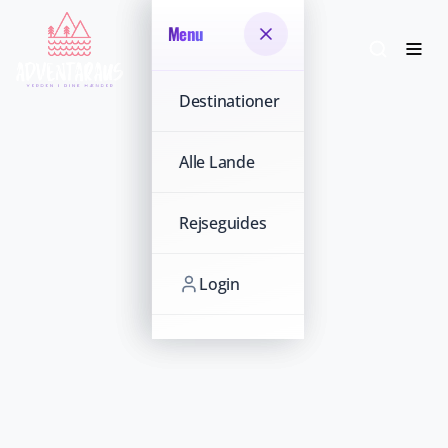
Menu
Menu
Destinationer
Destinationer
Alle Lande
Alle Lande
Rejseguides
Rejseguides
Login
Login