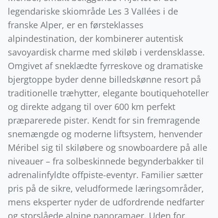
legendariske skiområde Les 3 Vallées i de
franske Alper, er en førsteklasses
alpindestination, der kombinerer autentisk
savoyardisk charme med skiløb i verdensklasse.
Omgivet af sneklædte fyrreskove og dramatiske
bjergtoppe byder denne billedskønne resort på
traditionelle træhytter, elegante boutiquehoteller
og direkte adgang til over 600 km perfekt
præparerede pister. Kendt for sin fremragende
snemængde og moderne liftsystem, henvender
Méribel sig til skiløbere og snowboardere på alle
niveauer – fra solbeskinnede begynderbakker til
adrenalinfyldte offpiste-eventyr. Familier sætter
pris på de sikre, veludformede læringsområder,
mens eksperter nyder de udfordrende nedfarter
og storslåede alpine panoramaer. Uden for