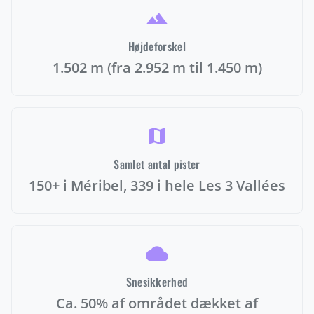
terrain
Højdeforskel
1.502 m (fra 2.952 m til 1.450 m)
map
Samlet antal pister
150+ i Méribel, 339 i hele Les 3 Vallées
cloud
Snesikkerhed
Ca. 50% af området dækket af