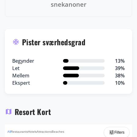
snekanoner
Pister sværhedsgrad
ac_unit
Begynder
13%
Let
39%
Mellem
38%
Ekspert
10%
Resort Kort
map
tune
All
Restaurants
Hotels
Attractions
Beaches
Filters