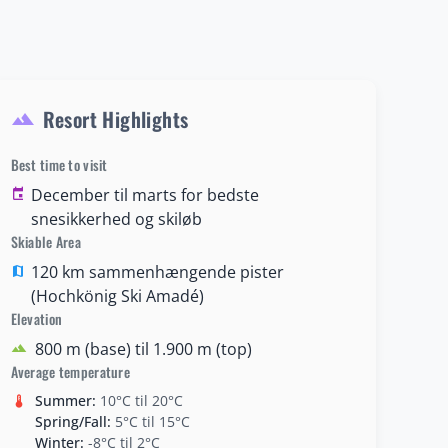
Resort Highlights
terrain
Best time to visit
December til marts for bedste
event
snesikkerhed og skiløb
Skiable Area
120 km sammenhængende pister
map
(Hochkönig Ski Amadé)
Elevation
800 m (base) til 1.900 m (top)
terrain
Average temperature
Summer:
10°C til 20°C
thermostat
Spring/Fall:
5°C til 15°C
Winter:
-8°C til 2°C