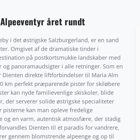
Alpeeventyr året rundt
y i det østrigske Salzburgerland, er en sand
ster. Omgivet af de dramatiske tinder i
destination på postkortsmukke landskaber med
er og panoramaudsigter i alle retninger. Som en
ienten direkte liftforbindelser til Maria Alm
20 km perfekt præparerede pister for skiløbere
er kan nyde familievenlige skiskoler, blide
 der serverer solide østrigske specialiteter
 pisterne kan man opleve fredelige
e og en varm, autentisk atmosfære, der stadig
vandles Dienten til et paradis for vandrere,
ører gennem blomstrende alpeenge og op til