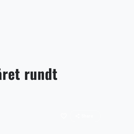
ret rundt
favorite_border
share
Share