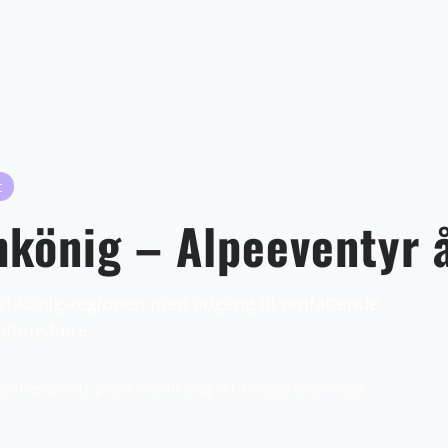
t
könig – Alpeeventyr å
i Hochkönig-regionen med adgang til omfattende
atmosfære.
nhængende pister (Hochkönig Ski Amadé) skiområde