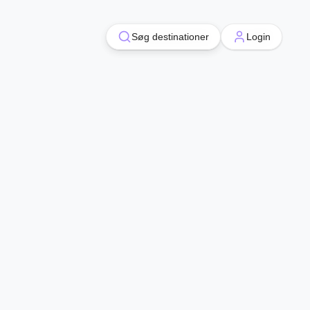
Søg destinationer
Søg destinationer
Login
Login