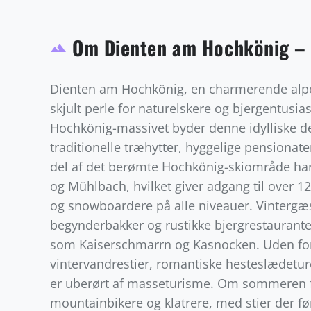
Om Dienten am Hochkönig – 
terrain
Dienten am Hochkönig, en charmerende alpeb
skjult perle for naturelskere og bjergentusia
Hochkönig-massivet byder denne idylliske 
traditionelle træhytter, hyggelige pensionat
del af det berømte Hochkönig-skiområde har D
og Mühlbach, hvilket giver adgang til over 1
og snowboardere på alle niveauer. Vintergæst
begynderbakker og rustikke bjergrestauranter,
som Kaiserschmarrn og Kasnocken. Uden for
vintervandrestier, romantiske hesteslædetur
er uberørt af masseturisme. Om sommeren for
mountainbikere og klatrere, med stier der f