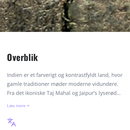
Overblik
Indien er et farverigt og kontrastfyldt land, hvor
gamle traditioner møder moderne vidundere.
Fra det ikoniske Taj Mahal og Jaipur’s lyserøde
paladser til Keralas fredfyldte backwaters og
keyboard_arrow_down
Læs mere
Goas gyldne strande, byder landet på
uforglemmelige oplevelser. Oplev Varanasis
spirituelle atmosfære langs Ganges, smag dig