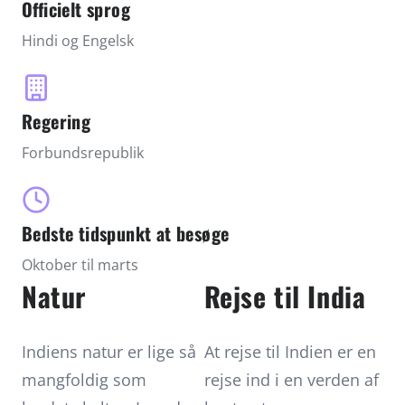
Officielt sprog
gennem krydrede curries og aromatiske
Hindi og Engelsk
biryanis, og lad dig forføre af en kultur, der
spænder fra Himalayas sneklædte tinder til
tropiske kyster. Indien er en rejse for sanserne
Regering
– rig på historie, natur og gæstfrihed.
Forbundsrepublik
Bedste tidspunkt at besøge
Oktober til marts
Natur
Rejse til India
Indiens natur er lige så
At rejse til Indien er en
mangfoldig som
rejse ind i en verden af