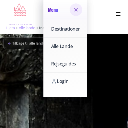
Menu
Menu
Hjem
Alle lande
India
Destinationer
Destinationer
Tilbage til alle lande
Alle Lande
Alle Lande
Rejseguides
Rejseguides
Login
Login