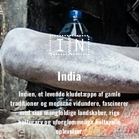
🇮🇳
India
Indien, et levende kludetæppe af gamle
traditioner og moderne vidundere, fascinerer
med sine mangfoldige landskaber, rige
kulturarv og uforglemmelige kulturelle
oplevelser.