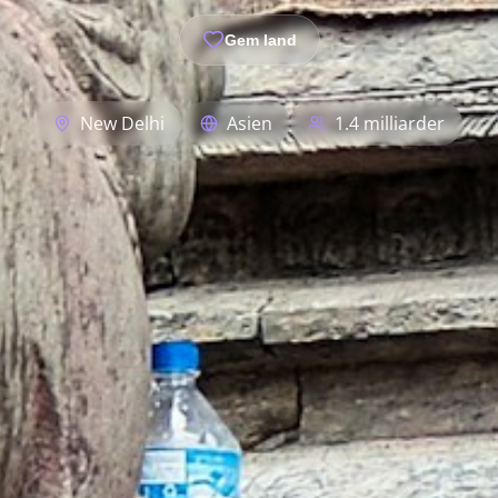
Gem land
New Delhi
Asien
1.4 milliarder