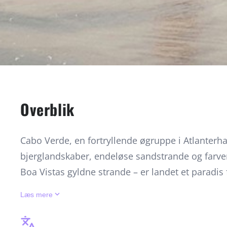
Overblik
Cabo Verde, en fortryllende øgruppe i Atlanterha
bjerglandskaber, endeløse sandstrande og farveri
Boa Vistas gyldne strande – er landet et paradis
Fogo, udforske UNESCO-beskyttede Cidade Velha 
keyboard_arrow_down
Læs mere