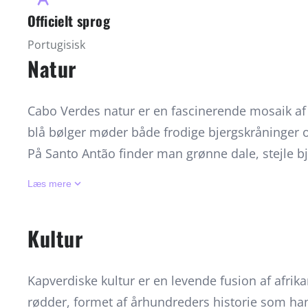
Officielt sprog
Portugisisk
Natur
Cabo Verdes natur er en fascinerende mosaik af 
blå bølger møder både frodige bjergskråninger og
På Santo Antão finder man grønne dale, stejle b
udsigtspunkter, der gør øen til et mekka for van
keyboard_arrow_down
Læs mere
Boa Vista er kendt for deres lange, gyldne stran
forhold for kite- og windsurfing, mens det krysta
Kultur
snorkling og dykning. På Fogo rejser den majest
dramatisk over landskabet, omgivet af frugtbare
Kapverdiske kultur er en levende fusion af afrik
i den vulkanske jord. Øernes klima er solrigt å
rødder, formet af århundreders historie som ha
skaber et særligt lys og farvespil, som gør nat