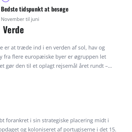
Bedste tidspunkt at besøge
November til juni
o Verde
de er at træde ind i en verden af sol, hav og
ly fra flere europæiske byer er øgruppen let
et gør den til et oplagt rejsemål året rundt –
n fra november til juni. Rejsende kan vælge
opleve kontrasterne mellem frodige bjerge,
 og endeløse strande, eller fordybe sig i én øs
viteterne spænder fra vandreture på Santo
ing på Fogo, dykning og surfing på Sal og Boa
t forankret i sin strategiske placering midt i
 opdagelser i Cidade Velha. Den lokale gæstfrihed,
opdaget og koloniseret af portugiserne i det 15.
tiske madoplevelser og livlig musik, gør rejsen