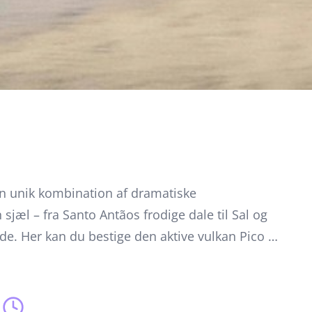
 en unik kombination af dramatiske
jæl – fra Santo Antãos frodige dale til Sal og
ede. Her kan du bestige den aktive vulkan Pico do
ans og lækker lokal mad.