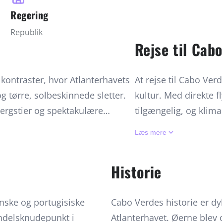
Regering
Republik
Rejse til Cab
kontraster, hvor Atlanterhavets
At rejse til Cabo Ver
 tørre, solbeskinnede sletter.
kultur. Med direkte f
jergstier og spektakulære
tilgængelig, og klima
drere og naturelskere. Sal og
med den bedste sæso
keyboard_arrow_down
Læs mere
de, hvor vinden skaber perfekte
mellem ø-hop for at 
lklare vand indbyder til
vulkanske landskaber
Historie
ætiske Pico do Fogo-vulkan sig
særlige charme. Akti
 marker og vinmarker, der trives
Antão, vulkanbestign
anske og portugisiske
Cabo Verdes historie er dyb
ret rundt, og den sparsomme regn
Vista, til historiske
ndelsknudepunkt i
Atlanterhavet. Øerne blev 
uren endnu mere betagende. Fra
kombineret med auten