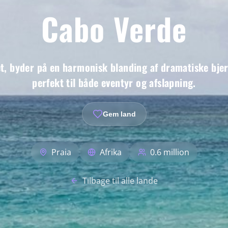
Cabo Verde
, byder på en harmonisk blanding af dramatiske bjerg
perfekt til både eventyr og afslapning.
Gem land
Praia
Afrika
0.6 million
Tilbage til alle lande