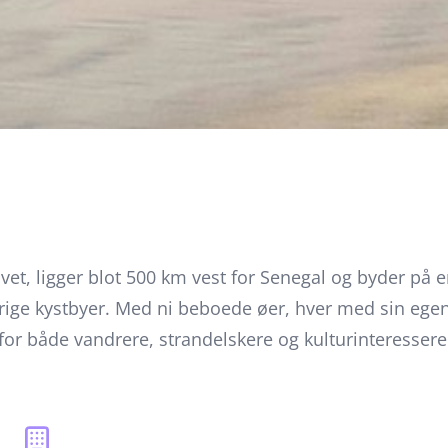
vet, ligger blot 500 km vest for Senegal og byder på
ge kystbyer. Med ni beboede øer, hver med sin egen s
 for både vandrere, strandelskere og kulturinteresser
og nyde den livlige kapverdiske kultur med musik, d