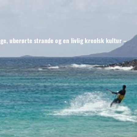
e, uberørte strande og en livlig kreolsk kultur –