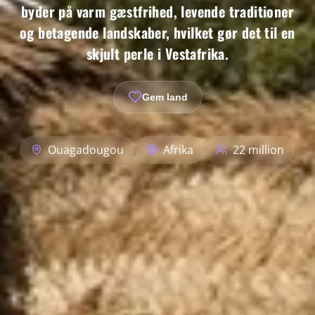
byder på varm gæstfrihed, levende traditioner
og betagende landskaber, hvilket gør det til en
skjult perle i Vestafrika.
Gem land
Ouagadougou
Afrika
22 million