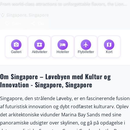
From world-class attractions to unforgettable flavors, the Lion
City is your gateway to adventure and culture.
Singapore, Singapore
place
favorite_border
share
Gem
Del
photo_camera
local_activity
hotel
flight
map
Galleri
Aktiviteter
Hoteller
Flybilletter
Kort
Om Singapore – Løvebyen med Kultur og
Innovation - Singapore, Singapore
Singapore, den strålende Løveby, er en fascinerende fusion
af futuristisk innovation og dybt rodfæstet kulturarv. Oplev
det arkitektoniske vidunder Marina Bay Sands med sine
panoramiske udsigter over skylinen, og gå på opdagelse i