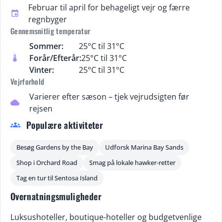
Februar til april for behageligt vejr og færre
event
regnbyger
Gennemsnitlig temperatur
Sommer:
25°C til 31°C
Forår/Efterår:
25°C til 31°C
thermostat
Vinter:
25°C til 31°C
Vejrforhold
Varierer efter sæson – tjek vejrudsigten før
cloud
rejsen
Populære aktiviteter
groups
Besøg Gardens by the Bay
Udforsk Marina Bay Sands
Shop i Orchard Road
Smag på lokale hawker-retter
Tag en tur til Sentosa Island
Overnatningsmuligheder
Luksushoteller, boutique-hoteller og budgetvenlige