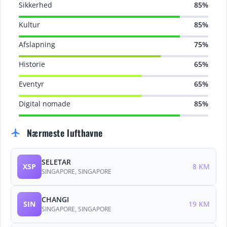
Sikkerhed
85%
Kultur
85%
Afslapning
75%
Historie
65%
Eventyr
65%
Digital nomade
85%
Nærmeste lufthavne
flight
SELETAR
XSP
8 KM
SINGAPORE, SINGAPORE
CHANGI
SIN
19 KM
SINGAPORE, SINGAPORE