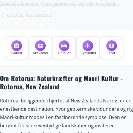
Zealand adventure. From geothermal marvels to cultural
treasures, every moment here is pure magic.
Rotorua, New Zealand
place
favorite_border
share
Gem
Del
photo_camera
local_activity
hotel
flight
map
Galleri
Aktiviteter
Hoteller
Flybilletter
Kort
Om Rotorua: Naturkræfter og Maori Kultur -
Rotorua, New Zealand
Rotorua, beliggende i hjertet af New Zealands Nordø, er en
enestående destination, hvor geotermiske vidundere og rig
Maori-kultur mødes i en fascinerende symbiose. Byen er
berømt for sine eventyrlige landskaber og inviterer