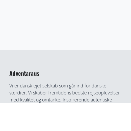
Adventaraus
Vi er dansk ejet selskab som går ind for danske
værdier. Vi skaber fremtidens bedste rejseoplevelser
med kvalitet og omtanke. Inspirerende autentiske
rejseoplevelser gennem medrivende fortællinger og
rejseoplevelser. Din bedste rejse partner, find din
næste rejseoplevelse her, på en helt ny måde.
Adventaraus er både rejsesøgemaskine, booking