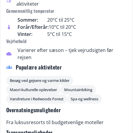
event
aktiviteter
Gennemsnitlig temperatur
Sommer:
20°C til 25°C
Forår/Efterår:
10°C til 20°C
thermostat
Vinter:
5°C til 15°C
Vejrforhold
Varierer efter sæson – tjek vejrudsigten før
cloud
rejsen
Populære aktiviteter
groups
Besøg ved gejsere og varme kilder
Maori-kulturelle oplevelser
Mountainbiking
Vandreture i Redwoods Forest
Spa og wellness
Overnatningsmuligheder
Fra luksusresorts til budgetvenlige moteller
Transportmuligheder