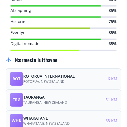
Afslapning
85%
Historie
75%
Eventyr
85%
Digital nomade
65%
Nærmeste lufthavne
flight
ROTORUA INTERNATIONAL
ROT
6 KM
ROTORUA, NEW ZEALAND
TAURANGA
TRG
51 KM
TAURANGA, NEW ZEALAND
WHAKATANE
WHK
63 KM
WHAKATANE, NEW ZEALAND