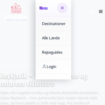
Menu
Menu
Destinationer
Destinationer
Alle Lande
Alle Lande
Rejseguides
Rejseguides
arrow_back
Tilbage til destinationer
Login
Login
Reykjavik – Nordisk charme og
naturens vidundere
Oplev det magiske nordlys og Islands dramatiske landskaber..
Oplev Reykjavik – hvor pulserende byliv møder Islands vilde
natur, og hvert øjeblik er fyldt med magi. Fra nordlys til