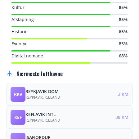
Kultur
85%
Afslapning
85%
Historie
65%
Eventyr
85%
Digital nomade
68%
Nærmeste lufthavne
flight
REYKJAVIK DOM
RKV
2 KM
REYKJAVIK, ICELAND
KEFLAVIK INTL
KEF
38 KM
REYKJAVIK, ICELAND
ISAFJORDUR