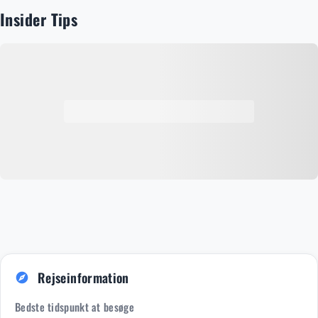
fordybe dig i Islands rige historie og mytologi. For
Insider Tips
shoppingentusiaster er Laugavegur-gaden fyldt med
unikke butikker, designstudier og håndværksbutikker, der
afspejler den islandske kreativitet. Byens omgivelser
indbyder til udendørs aktiviteter året rundt, såsom
vandreture, ridning på islandske heste og afslappende bad
i varme kilder som den berømte Blå Lagune. Uanset årstid
vil Reykjavik give dig en uforglemmelig kombination af
kultur, natur og gæstfrihed, der gør hvert besøg til en
særlig oplevelse.
Rejseinformation
explore
Bedste tidspunkt at besøge