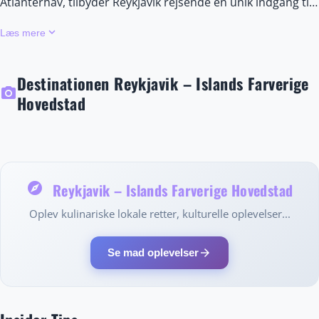
Atlanterhav, tilbyder Reykjavik rejsende en unik indgang til
Islands geotermiske vidundere, herunder den
keyboard_arrow_down
Læs mere
verdenskendte Blå Lagune med sit mineralrige,
mælkehvide vand, og den dramatiske sprækkedal i
Destinationen Reykjavik – Islands Farverige
Thingvellir Nationalpark, et UNESCO-verdensarvssted, hvor
photo_camera
Hovedstad
de eurasiske og nordamerikanske tektoniske plader
mødes. Om vinteren forvandles byen til et ideelt sted at
opleve det magiske nordlys, mens sommeren byder på
endeløse lyse nætter og et pulserende gadeliv. Besøgende
kan bestige det ikoniske Hallgrímskirkja-tårn for
explore
Reykjavik – Islands Farverige Hovedstad
panoramiske udsigter over byen, udforske det moderne
Oplev kulinariske lokale retter, kulturelle oplevelser...
Harpa Koncerthus eller slentre gennem farverige gader
fyldt med kunstmurmalerier og charmerende butikker.
arrow_forward
Se mad oplevelser
Kulinariske eventyrere kan nyde friskfanget fisk og skaldyr,
traditionelle retter med lam samt innovativ ny nordisk
gastronomi i hyggelige caféer og prisbelønnede