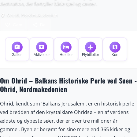
destination, der fortryller både sjæl og sanser.
Ohrid, Nordmakedonien
place
favorite_border
share
Gem
Del
photo_camera
local_activity
hotel
flight
map
Galleri
Aktiviteter
Hoteller
Flybilletter
Kort
Om Ohrid – Balkans Historiske Perle ved Søen -
Ohrid, Nordmakedonien
Ohrid, kendt som 'Balkans Jerusalem', er en historisk perle
ved bredden af den krystalklare Ohridsø – en af verdens
ældste og dybeste søer, der er over tre millioner år
gammel. Byen er berømt for sine mere end 365 kirker og