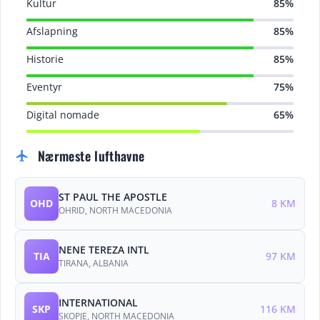
Kultur
85%
Afslapning
85%
Historie
85%
Eventyr
75%
Digital nomade
65%
Nærmeste lufthavne
flight
ST PAUL THE APOSTLE
OHD
8 KM
OHRID, NORTH MACEDONIA
NENE TEREZA INTL
TIA
97 KM
TIRANA, ALBANIA
INTERNATIONAL
SKP
116 KM
SKOPJE, NORTH MACEDONIA