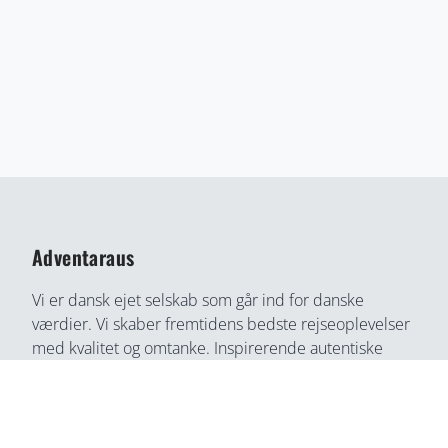
Adventaraus
Vi er dansk ejet selskab som går ind for danske
værdier. Vi skaber fremtidens bedste rejseoplevelser
med kvalitet og omtanke. Inspirerende autentiske
rejseoplevelser gennem medrivende fortællinger og
rejseoplevelser. Din bedste rejse partner, find din
næste rejseoplevelse her, på en helt ny måde.
Adventaraus er både rejsesøgemaskine, booking