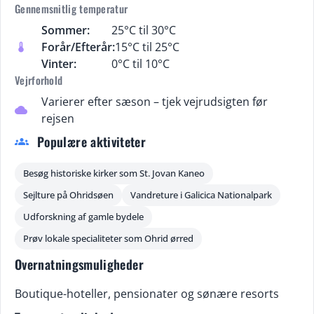
Gennemsnitlig temperatur
Sommer:
25°C til 30°C
Forår/Efterår:
15°C til 25°C
thermostat
Vinter:
0°C til 10°C
Vejrforhold
Varierer efter sæson – tjek vejrudsigten før
cloud
rejsen
Populære aktiviteter
groups
Besøg historiske kirker som St. Jovan Kaneo
Sejlture på Ohridsøen
Vandreture i Galicica Nationalpark
Udforskning af gamle bydele
Prøv lokale specialiteter som Ohrid ørred
Overnatningsmuligheder
Boutique-hoteller, pensionater og sønære resorts