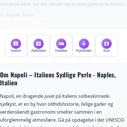
best pizza await. Let this vibrant city be your gateway to history,
flavor, and unforgettable adventures.
Naples, Italien
place
favorite_border
share
Gem
Del
photo_camera
local_activity
hotel
flight
map
Galleri
Aktiviteter
Hoteller
Flybilletter
Kort
Om Napoli – Italiens Sydlige Perle - Naples,
Italien
Napoli, en dragende juvel på Italiens solbeskinnede
sydkyst, er en by hvor oldtidshistorie, livlige gader og
verdenskendt gastronomi smelter sammen i en
uforglemmelig atmosfære. Gå på opdagelse i det UNESCO-