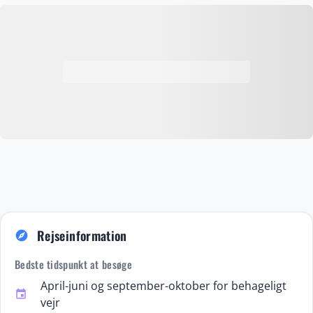
mesterskab tilbyder Napoli en dybt autentisk og berigende
italiensk oplevelse, der både begejstrer og inspirerer.
Rejseinformation
explore
Bedste tidspunkt at besøge
April-juni og september-oktober for behageligt
event
vejr