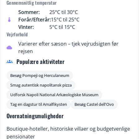
Gennemsnitlig temperatur
Sommer:
25°C til 30°C
Forår/Efterår:
15°C til 25°C
thermostat
Vinter:
5°C til 15°C
Vejrforhold
Varierer efter sæson – tjek vejrudsigten før
cloud
rejsen
Populære aktiviteter
groups
Besøg Pompeji og Herculaneum
Smag autentisk napolitansk pizza
Udforsk Napoli National Arkæologiske Museum
Tag en dagstur til Amalfikysten
Besøg Castel dell'Ovo
Overnatningsmuligheder
Boutique-hoteller, historiske villaer og budgetvenlige
pensionater