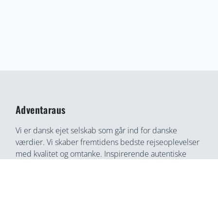
Adventaraus
Vi er dansk ejet selskab som går ind for danske
værdier. Vi skaber fremtidens bedste rejseoplevelser
med kvalitet og omtanke. Inspirerende autentiske
rejseoplevelser gennem medrivende fortællinger og
rejseoplevelser. Din bedste rejse partner, find din
næste rejseoplevelse her, på en helt ny måde.
Adventaraus er både rejsesøgemaskine, booking
partner, og rejseguide. Vi tilbyder alt i en løsning og