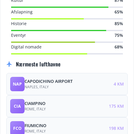
Kultur
87%
Afslapning
65%
Historie
85%
Eventyr
75%
Digital nomade
68%
Nærmeste lufthavne
flight
CAPODICHINO AIRPORT
NAP
4 KM
NAPLES, ITALY
CIAMPINO
CIA
175 KM
ROME, ITALY
FIUMICINO
FCO
198 KM
ROME, ITALY