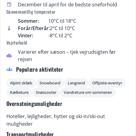
December til april for de bedste sneforhold
event
Gennemsnitlig temperatur
Sommer:
10°C til 18°C
Forår/Efterår:
2°C til 10°C
thermostat
Vinter:
-8°C til 2°C
Vejrforhold
Varierer efter sæson – tjek vejrudsigten før
cloud
rejsen
Populære aktiviteter
groups
Alpint skiløb
Snowboard
Langrend
Offpiste-eventyr
Kælketure
Snøscooter
Vandreture om sommeren
Overnatningsmuligheder
Hoteller, lejligheder, hytter og ski-in/ski-out
muligheder
Transportmuligheder