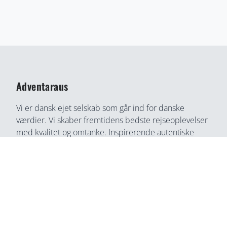
Adventaraus
Vi er dansk ejet selskab som går ind for danske
værdier. Vi skaber fremtidens bedste rejseoplevelser
med kvalitet og omtanke. Inspirerende autentiske
rejseoplevelser gennem medrivende fortællinger og
rejseoplevelser. Din bedste rejse partner, find din
næste rejseoplevelse her, på en helt ny måde.
Adventaraus er både rejsesøgemaskine, booking
partner, og rejseguide. Vi tilbyder alt i en løsning og
du kan connect direkte med lokale, som ingen anden
service.