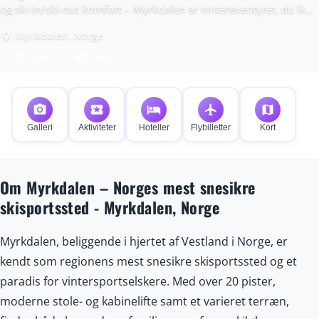
og ski-in/ski-out komfort – Myrkdalen er vintereventyret, du ikke
vil gå glip af.
Myrkdalen, Norge
place
favorite_border
share
Gem
Del
photo_camera
local_activity
hotel
flight
map
Galleri
Aktiviteter
Hoteller
Flybilletter
Kort
Om Myrkdalen – Norges mest snesikre
skisportssted - Myrkdalen, Norge
Myrkdalen, beliggende i hjertet af Vestland i Norge, er
kendt som regionens mest snesikre skisportssted og et
paradis for vintersportselskere. Med over 20 pister,
moderne stole- og kabinelifte samt et varieret terræn,