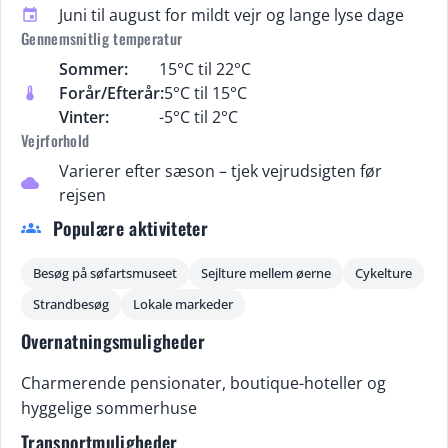
Juni til august for mildt vejr og lange lyse dage
event
Gennemsnitlig temperatur
Sommer:
15°C til 22°C
Forår/Efterår:
5°C til 15°C
thermostat
Vinter:
-5°C til 2°C
Vejrforhold
Varierer efter sæson – tjek vejrudsigten før
cloud
rejsen
Populære aktiviteter
groups
Besøg på søfartsmuseet
Sejlture mellem øerne
Cykelture
Strandbesøg
Lokale markeder
Overnatningsmuligheder
Charmerende pensionater, boutique-hoteller og
hyggelige sommerhuse
Transportmuligheder