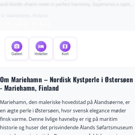
and Nordic charm meet in perfect harmony. Experience a capital
unlike any other, surrounded by over 6,700 islands waiting to be
Mariehamn, Finland
place
explored.
favorite_border
share
Gem
Del
photo_camera
hotel
map
Galleri
Hoteller
Kort
Om Mariehamn – Nordisk Kystperle i Østersøen
- Mariehamn, Finland
Mariehamn, den maleriske hovedstad på Ålandsøerne, er
en ægte perle i Østersøen, hvor svensk elegance møder
finsk varme. Denne livlige havneby er rig på maritim
historie og huser det prisvindende Ålands Søfartsmuseum