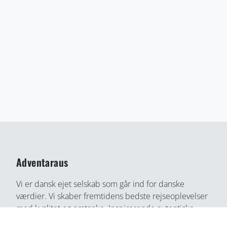
Adventaraus
Vi er dansk ejet selskab som går ind for danske
værdier. Vi skaber fremtidens bedste rejseoplevelser
med kvalitet og omtanke. Inspirerende autentiske
rejseoplevelser gennem medrivende fortællinger og