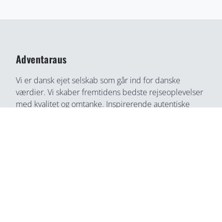
Adventaraus
Vi er dansk ejet selskab som går ind for danske
værdier. Vi skaber fremtidens bedste rejseoplevelser
med kvalitet og omtanke. Inspirerende autentiske
rejseoplevelser gennem medrivende fortællinger og
rejseoplevelser. Din bedste rejse partner, find din
næste rejseoplevelse her, på en helt ny måde.
Adventaraus er både rejsesøgemaskine, booking
partner, og rejseguide. Vi tilbyder alt i en løsning og
du kan connect direkte med lokale, som ingen anden
service.