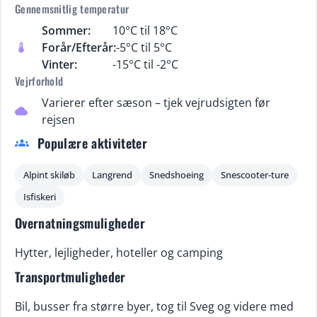
Gennemsnitlig temperatur
Sommer:
10°C til 18°C
Forår/Efterår:
-5°C til 5°C
thermostat
Vinter:
-15°C til -2°C
Vejrforhold
Varierer efter sæson – tjek vejrudsigten før
cloud
rejsen
Populære aktiviteter
groups
Alpint skiløb
Langrend
Snedshoeing
Snescooter-ture
Isfiskeri
Overnatningsmuligheder
Hytter, lejligheder, hoteller og camping
Transportmuligheder
Bil, busser fra større byer, tog til Sveg og videre med