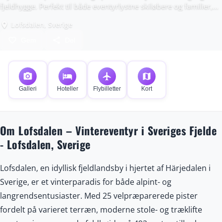
fjeldhygge. Perfekt til både eventyrlystne skiløbere og familier,
der søger ro og nærvær.
Lofsdalen, Sverige
place
favorite_border
share
Gem
Del
photo_camera
hotel
flight
map
Galleri
Hoteller
Flybilletter
Kort
Om Lofsdalen – Vintereventyr i Sveriges Fjelde
- Lofsdalen, Sverige
Lofsdalen, en idyllisk fjeldlandsby i hjertet af Härjedalen i
Sverige, er et vinterparadis for både alpint- og
langrendsentusiaster. Med 25 velpræparerede pister
fordelt på varieret terræn, moderne stole- og træklifte