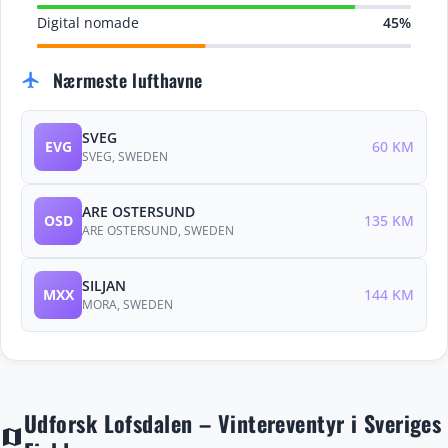
Digital nomade
45%
Nærmeste lufthavne
flight
SVEG
EVG
60 KM
SVEG, SWEDEN
ARE OSTERSUND
OSD
135 KM
ARE OSTERSUND, SWEDEN
SILJAN
MXX
144 KM
MORA, SWEDEN
Udforsk Lofsdalen – Vintereventyr i Sveriges
map