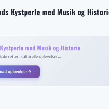
byder også på smukke parker, livlige markeder og en gæstfr
traditioner. Med sin kombination af afslappende strandliv,
nds Kystperle med Musik og Histori
 Liepaja et ideelt rejsemål året rundt – en destination, der 
 opdaget.
 Kystperle med Musik og Historie
ale retter, kulturelle oplevelser...
arrow_forward
mad oplevelser