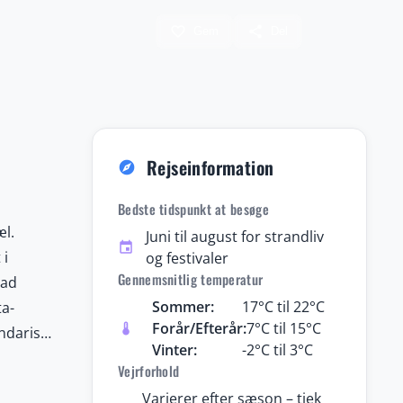
favorite_border
share
Gem
Del
Rejseinformation
explore
Bedste tidspunkt at besøge
æl.
Juni til august for strandliv
event
 i
og festivaler
Gennemsnitlig temperatur
tad
Sommer:
17°C til 22°C
ta-
Forår/Efterår:
7°C til 15°C
thermostat
endariske
Vinter:
-2°C til 3°C
 du
Vejrforhold
ekt til
Varierer efter sæson – tjek