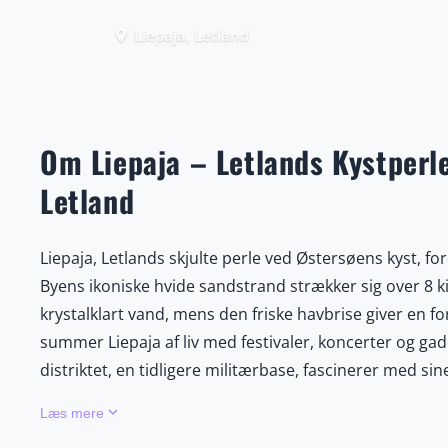
Liepaja, Letland
place
Om Liepaja – Letlands Kystperle
Letland
Liepaja, Letlands skjulte perle ved Østersøens kyst, fo
Byens ikoniske hvide sandstrand strækker sig over 8 k
krystalklart vand, mens den friske havbrise giver en 
summer Liepaja af liv med festivaler, koncerter og gad
distriktet, en tidligere militærbase, fascinerer med s
Karosta-fængsel, hvor dramatiske guidede ture afslø
keyboard_arrow_down
Læs mere
farverige jugendstilbygninger, kunstgallerier og hygge