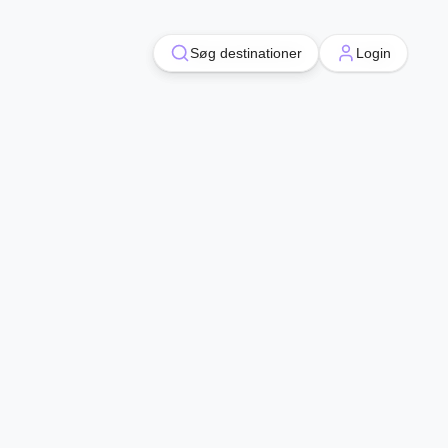
Søg destinationer
Søg destinationer
Login
Login