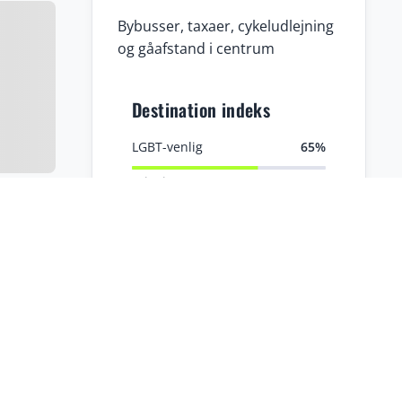
Bybusser, taxaer, cykeludlejning
og gåafstand i centrum
Destination indeks
LGBT-venlig
65%
Prisniveau
40%
Familievenlig
75%
Natur
72%
Sikkerhed
75%
Kultur
78%
Afslapning
78%
Historie
78%