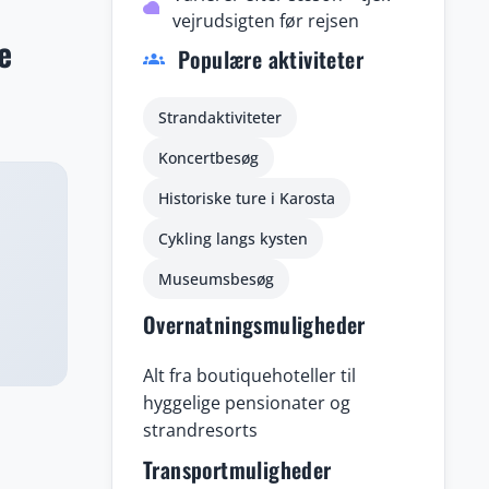
i
cloud
vejrudsigten før rejsen
e
Populære aktiviteter
groups
stadig
Strandaktiviteter
Koncertbesøg
Historiske ture i Karosta
Cykling langs kysten
Museumsbesøg
Overnatningsmuligheder
Alt fra boutiquehoteller til
hyggelige pensionater og
strandresorts
Transportmuligheder