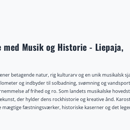
 med Musik og Historie - Liepaja,
rener betagende natur, rig kulturarv og en unik musikalsk sj
ilometer og indbyder til solbadning, svømning og vandsport
fornemmelse af frihed og ro. Som landets musikalske hoveds
ekunst, der hylder dens rockhistorie og kreative ånd. Karos
ine mægtige fæstningsværker, historiske kaserner og det leg
rer en mørk, men spændende fortid. I byens centrum møder
lige caféer, der skaber en varm og autentisk atmosfære, perf