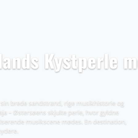
tlands Kystperle 
r sin brede sandstrand, rige musikhistorie og
aja – Østersøens skjulte perle, hvor gyldne
ulserende musikscene mødes. En destination,
nydere.