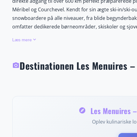
direkte adgang til over 600 km perfekt præparerede pis
Méribel og Courchevel. Kendt for sin ægte ski-in/ski-
snowboardere på alle niveauer, fra blide begynderbakk
omfatter dedikerede børneområder, skiskoler og sjov
kælkebaner, indendørs svømmefaciliteter og wellnes
keyboard_arrow_down
Læs mere
funktionelle, pistnære overnatningsmuligheder med en 
ugentlige markeder. Les Menuires tilbyder desuden et 
og guidede bjergture, hvilket gør destinationen ideel 
Destinationen Les Menuires – 
photo_camera
kombination af verdensklasse-skiløb, hyggelig alpestem
nabodestinationer, er Les Menuires et klogt valg for r
sprænge budgettet.
Les Menuires – 
explore
Oplev kulinariske lok