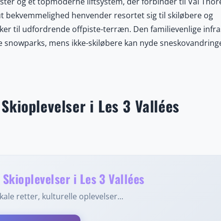
ter og et topmoderne liftsystem, der forbinder til Val Thor
out bekvemmelighed henvender resortet sig til skiløbere og
er til udfordrende offpiste-terræn. Den familievenlige infr
e snowparks, mens ikke-skiløbere kan nyde sneskovandring
s-spaer med panoramaudsigt over bjergene. Landsbyen kom
livlig après-ski-scene, autentiske Savoyard-restauranter o
bredt udvalg af vinteraktiviteter som hundeslædekørsel, isk
for både eventyrlystne og dem, der søger afslapning. Med si
Skioplevelser i Les 3 Vallées
ning og attraktive priser i forhold til de mere eksklusive
ejsende, der ønsker en komplet vinterferieoplevelse uden at
Skioplevelser i Les 3 Vallées
ale retter, kulturelle oplevelser...