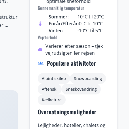
ens,
optimale sneforhold
Gennemsnitlig temperatur
Sommer:
10°C til 20°C
astruktur
Forår/Efterår:
0°C til 10°C
thermostat
er,
Vinter:
-10°C til 5°C
binerer
Vejrforhold
g
Varierer efter sæson – tjek
latring
cloud
vejrudsigten før rejsen
n
Populære aktiviteter
groups
Alpint skiløb
Snowboarding
Aftenski
Sneskovandring
Kælketure
Overnatningsmuligheder
Lejligheder, hoteller, chalets og