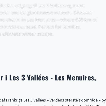
irekte adgang til Les 3 Vallées og mere
der end de glamourøse naboer.. Discover
lpine charm in Les Menuires—where 600 km of
in/ski-out ease. Perfect for families,
 ultimate winter escape.
 i Les 3 Vallées - Les Menuires,
t af Frankrigs Les 3 Vallées – verdens største skiområde – b