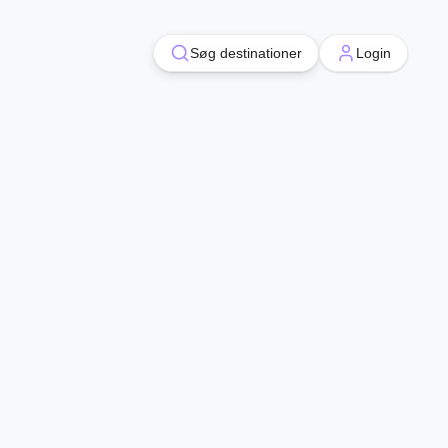
Søg destinationer
Søg destinationer
Login
Login