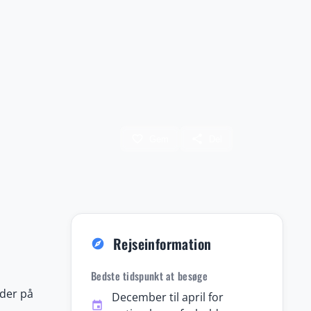
favorite_border
share
Gem
Del
Rejseinformation
explore
Bedste tidspunkt at besøge
yder på
December til april for
event