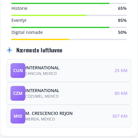
Historie
65%
Eventyr
85%
Digital nomade
50%
Nærmeste lufthavne
flight
INTERNATIONAL
CUN
25 KM
CANCUN, MEXICO
INTERNATIONAL
CZM
80 KM
COZUMEL, MEXICO
M. CRESCENCIO REJON
MID
307 KM
MERIDA, MEXICO