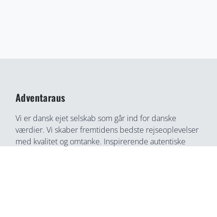
Adventaraus
Vi er dansk ejet selskab som går ind for danske
værdier. Vi skaber fremtidens bedste rejseoplevelser
med kvalitet og omtanke. Inspirerende autentiske
rejseoplevelser gennem medrivende fortællinger og
rejseoplevelser. Din bedste rejse partner, find din
næste rejseoplevelse her, på en helt ny måde.
Adventaraus er både rejsesøgemaskine, booking
partner, og rejseguide. Vi tilbyder alt i en løsning og
du kan connect direkte med lokale, som ingen anden