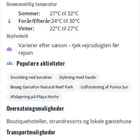
Gennemsnitlig temperatur
Sommer:
27°C til 32°C
Forår/Efterår:
24°C til 30°C
thermostat
Vinter:
22°C til 27°C
Vejrforhold
Varierer efter sæson – tjek vejrudsigten før
cloud
rejsen
Populære aktiviteter
groups
Snorkling ved koralrev
Dykning med havliv
Besøg Garrafon Natural Reef Park
Udforskning af Punta Sur
Afslapning på Playa Norte
Overnatningsmuligheder
Boutiquehoteller, strandresorts og lokale gæstehuse
Transportmuligheder