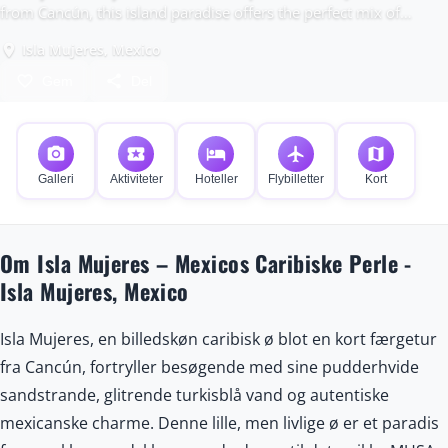
from Cancún, this island paradise offers the perfect mix of
adventure, culture, and relaxation.
Isla Mujeres, Mexico
place
favorite_border
share
Gem
Del
photo_camera
local_activity
hotel
flight
map
Galleri
Aktiviteter
Hoteller
Flybilletter
Kort
Om Isla Mujeres – Mexicos Caribiske Perle -
Isla Mujeres, Mexico
Isla Mujeres, en billedskøn caribisk ø blot en kort færgetur
fra Cancún, fortryller besøgende med sine pudderhvide
sandstrande, glitrende turkisblå vand og autentiske
mexicanske charme. Denne lille, men livlige ø er et paradis