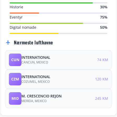
Historie
30%
Eventyr
75%
Digital nomade
50%
Nærmeste lufthavne
flight
INTERNATIONAL
CUN
74 KM
CANCUN, MEXICO
INTERNATIONAL
CZM
120 KM
COZUMEL, MEXICO
M. CRESCENCIO REJON
MID
245 KM
MERIDA, MEXICO