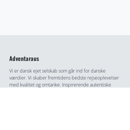
Adventaraus
Vi er dansk ejet selskab som går ind for danske
værdier. Vi skaber fremtidens bedste rejseoplevelser
med kvalitet og omtanke. Inspirerende autentiske
rejseoplevelser gennem medrivende fortællinger og
rejseoplevelser. Din bedste rejse partner, find din
næste rejseoplevelse her, på en helt ny måde.
Adventaraus er både rejsesøgemaskine, booking
partner, og rejseguide. Vi tilbyder alt i en løsning og
du kan connect direkte med lokale, som ingen anden