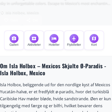
sky in unforgettable colors. Escape to Mexico’s most enchanting
hidden island before the world finds it.
Isla Holbox, Mexico
place
favorite_border
share
Gem
Del
photo_camera
local_activity
hotel
flight
map
Galleri
Aktiviteter
Hoteller
Flybilletter
Kort
Om Isla Holbox – Mexicos Skjulte Ø-Paradis -
Isla Holbox, Mexico
Isla Holbox, beliggende ud for den nordlige kyst af Mexicos
Yucatán-halvø, er et fredfyldt ø-paradis, hvor det turkisblå
Caribiske Hav møder bløde, hvide sandstrande. Øen er kun
tilgængelig med færge og er bilfri, hvilket bevarer dens