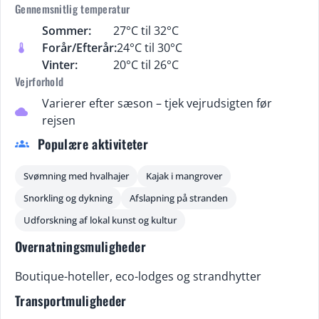
Gennemsnitlig temperatur
Sommer:
27°C til 32°C
Forår/Efterår:
24°C til 30°C
thermostat
Vinter:
20°C til 26°C
Vejrforhold
Varierer efter sæson – tjek vejrudsigten før
cloud
rejsen
Populære aktiviteter
groups
Svømning med hvalhajer
Kajak i mangrover
Snorkling og dykning
Afslapning på stranden
Udforskning af lokal kunst og kultur
Overnatningsmuligheder
Boutique-hoteller, eco-lodges og strandhytter
Transportmuligheder