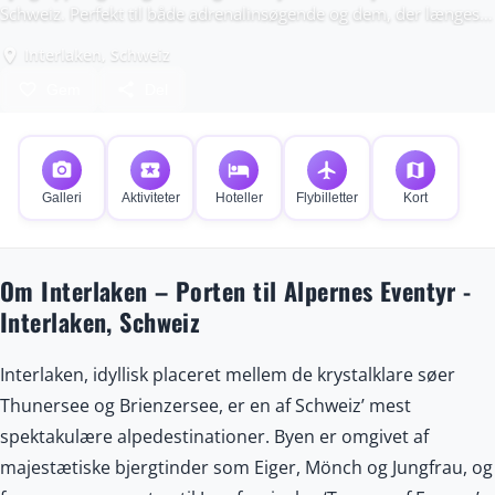
Schweiz. Perfekt til både adrenalinsøgende og dem, der længes
efter fredfyldt alpeidyl.
Interlaken, Schweiz
place
favorite_border
share
Gem
Del
photo_camera
local_activity
hotel
flight
map
Galleri
Aktiviteter
Hoteller
Flybilletter
Kort
Om Interlaken – Porten til Alpernes Eventyr -
Interlaken, Schweiz
Interlaken, idyllisk placeret mellem de krystalklare søer
Thunersee og Brienzersee, er en af Schweiz’ mest
spektakulære alpedestinationer. Byen er omgivet af
majestætiske bjergtinder som Eiger, Mönch og Jungfrau, og