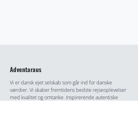
Adventaraus
Vi er dansk ejet selskab som går ind for danske
værdier. Vi skaber fremtidens bedste rejseoplevelser
med kvalitet og omtanke. Inspirerende autentiske
rejseoplevelser gennem medrivende fortællinger og
rejseoplevelser. Din bedste rejse partner, find din
næste rejseoplevelse her, på en helt ny måde.
Adventaraus er både rejsesøgemaskine, booking
partner, og rejseguide. Vi tilbyder alt i en løsning og