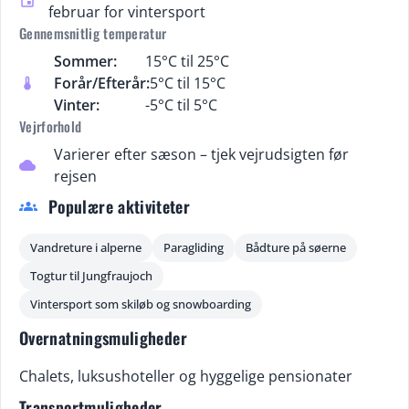
event
februar for vintersport
Gennemsnitlig temperatur
Sommer:
15°C til 25°C
Forår/Efterår:
5°C til 15°C
thermostat
Vinter:
-5°C til 5°C
Vejrforhold
Varierer efter sæson – tjek vejrudsigten før
cloud
rejsen
Populære aktiviteter
groups
Vandreture i alperne
Paragliding
Bådture på søerne
Togtur til Jungfraujoch
Vintersport som skiløb og snowboarding
Overnatningsmuligheder
Chalets, luksushoteller og hyggelige pensionater
Transportmuligheder