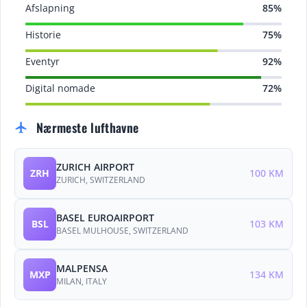
Afslapning
85%
Historie
75%
Eventyr
92%
Digital nomade
72%
Nærmeste lufthavne
flight
ZURICH AIRPORT
ZRH
100 KM
ZURICH, SWITZERLAND
BASEL EUROAIRPORT
BSL
103 KM
BASEL MULHOUSE, SWITZERLAND
MALPENSA
MXP
134 KM
MILAN, ITALY