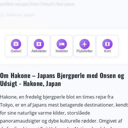
perfect escape from Tokyo’s fast pace.
Hakone, Japan
place
favorite_border
share
Gem
Del
photo_camera
local_activity
hotel
flight
map
Galleri
Aktiviteter
Hoteller
Flybilletter
Kort
Om Hakone – Japans Bjergperle med Onsen og
Udsigt - Hakone, Japan
Hakone, en fredelig bjergperle blot en times rejse fra
Tokyo, er en af Japans mest betagende destinationer, kendt
for sine naturlige varme kilder, storslåede
panoramaudsigter og dybe kulturelle rødder. Omgivet af