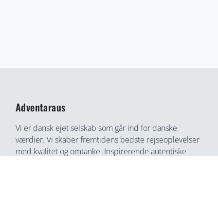
Adventaraus
Vi er dansk ejet selskab som går ind for danske
værdier. Vi skaber fremtidens bedste rejseoplevelser
med kvalitet og omtanke. Inspirerende autentiske
rejseoplevelser gennem medrivende fortællinger og
rejseoplevelser. Din bedste rejse partner, find din
næste rejseoplevelse her, på en helt ny måde.
Adventaraus er både rejsesøgemaskine, booking
partner, og rejseguide. Vi tilbyder alt i en løsning og