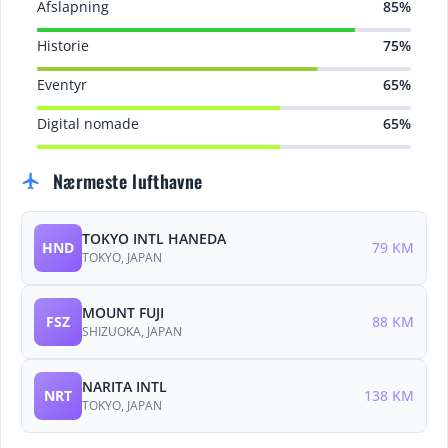
Afslapning
85%
Historie
75%
Eventyr
65%
Digital nomade
65%
Nærmeste lufthavne
flight
TOKYO INTL HANEDA
HND
79 KM
TOKYO, JAPAN
MOUNT FUJI
FSZ
88 KM
SHIZUOKA, JAPAN
NARITA INTL
NRT
138 KM
TOKYO, JAPAN