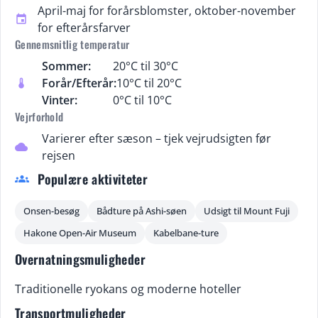
April-maj for forårsblomster, oktober-november
event
for efterårsfarver
Gennemsnitlig temperatur
Sommer:
20°C til 30°C
Forår/Efterår:
10°C til 20°C
thermostat
Vinter:
0°C til 10°C
Vejrforhold
Varierer efter sæson – tjek vejrudsigten før
cloud
rejsen
Populære aktiviteter
groups
Onsen-besøg
Bådture på Ashi-søen
Udsigt til Mount Fuji
Hakone Open-Air Museum
Kabelbane-ture
Overnatningsmuligheder
Traditionelle ryokans og moderne hoteller
Transportmuligheder