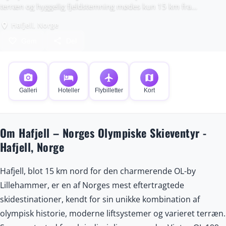
terræn og hyggelig fjeldstemning mødes kun 15 km fra
Lillehammer. Perfekt til både familier og erfarne skiløbere, kun
Hafjell, Norge
place
to timer fra Oslo.
favorite_border
share
Gem
Del
photo_camera
hotel
flight
map
Galleri
Hoteller
Flybilletter
Kort
Om Hafjell – Norges Olympiske Skieventyr -
Hafjell, Norge
Hafjell, blot 15 km nord for den charmerende OL-by
Lillehammer, er en af Norges mest eftertragtede
skidestinationer, kendt for sin unikke kombination af
olympisk historie, moderne liftsystemer og varieret terræn.