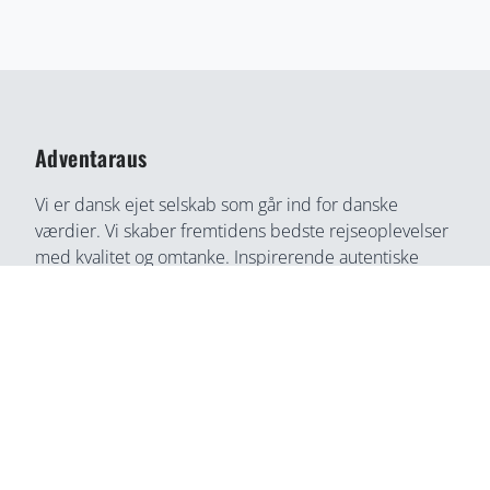
Adventaraus
Vi er dansk ejet selskab som går ind for danske
værdier. Vi skaber fremtidens bedste rejseoplevelser
med kvalitet og omtanke. Inspirerende autentiske
rejseoplevelser gennem medrivende fortællinger og
rejseoplevelser. Din bedste rejse partner, find din
næste rejseoplevelse her, på en helt ny måde.
Adventaraus er både rejsesøgemaskine, booking
partner, og rejseguide. Vi tilbyder alt i en løsning og
du kan connect direkte med lokale, som ingen anden
service.