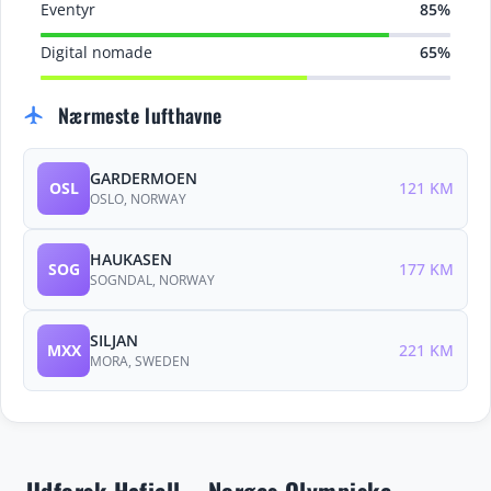
Eventyr
85%
Digital nomade
65%
Nærmeste lufthavne
flight
GARDERMOEN
OSL
121 KM
OSLO, NORWAY
HAUKASEN
SOG
177 KM
SOGNDAL, NORWAY
SILJAN
MXX
221 KM
MORA, SWEDEN
Udforsk Hafjell – Norges Olympiske