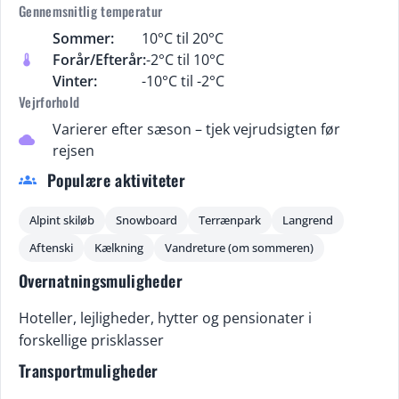
Gennemsnitlig temperatur
Sommer:
10°C til 20°C
Forår/Efterår:
-2°C til 10°C
thermostat
Vinter:
-10°C til -2°C
Vejrforhold
Varierer efter sæson – tjek vejrudsigten før
cloud
rejsen
Populære aktiviteter
groups
Alpint skiløb
Snowboard
Terrænpark
Langrend
Aftenski
Kælkning
Vandreture (om sommeren)
Overnatningsmuligheder
Hoteller, lejligheder, hytter og pensionater i
forskellige prisklasser
Transportmuligheder