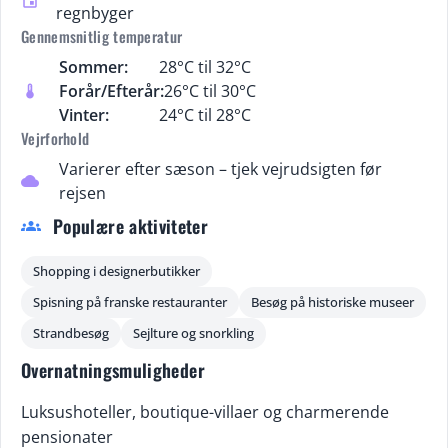
event
regnbyger
Gennemsnitlig temperatur
Sommer:
28°C til 32°C
Forår/Efterår:
26°C til 30°C
thermostat
Vinter:
24°C til 28°C
Vejrforhold
Varierer efter sæson – tjek vejrudsigten før
cloud
rejsen
Populære aktiviteter
groups
Shopping i designerbutikker
Spisning på franske restauranter
Besøg på historiske museer
Strandbesøg
Sejlture og snorkling
Overnatningsmuligheder
Luksushoteller, boutique-villaer og charmerende
pensionater