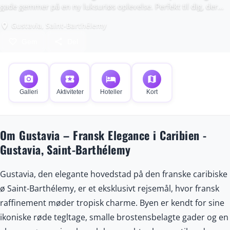
gade gemmer på en ny luksuriøs oplevelse. Perfekt til dig, der
søger både kultur, gastronomi og krystalklare strande.
Gustavia, Saint-Barthélemy
place
favorite_border
share
Gem
Del
photo_camera
local_activity
hotel
map
Galleri
Aktiviteter
Hoteller
Kort
Om Gustavia – Fransk Elegance i Caribien -
Gustavia, Saint-Barthélemy
Gustavia, den elegante hovedstad på den franske caribiske
ø Saint-Barthélemy, er et eksklusivt rejsemål, hvor fransk
raffinement møder tropisk charme. Byen er kendt for sine
ikoniske røde tegltage, smalle brostensbelagte gader og en