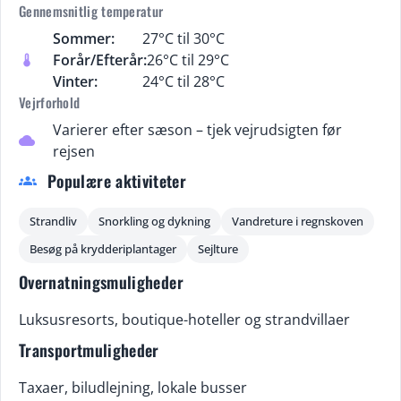
Gennemsnitlig temperatur
Sommer:
27°C til 30°C
Forår/Efterår:
26°C til 29°C
thermostat
Vinter:
24°C til 28°C
Vejrforhold
Varierer efter sæson – tjek vejrudsigten før
cloud
rejsen
Populære aktiviteter
groups
Strandliv
Snorkling og dykning
Vandreture i regnskoven
Besøg på krydderiplantager
Sejlture
Overnatningsmuligheder
Luksusresorts, boutique-hoteller og strandvillaer
Transportmuligheder
Taxaer, biludlejning, lokale busser