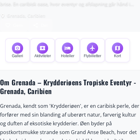
brise. En caribisk oase, hvor eventyr og afslapning går hånd i
hånd.
Grenada, Caribien
place
favorite_border
share
Gem
Del
photo_camera
local_activity
hotel
flight
map
Galleri
Aktiviteter
Hoteller
Flybilletter
Kort
Om Grenada – Krydderiøens Tropiske Eventyr -
Grenada, Caribien
Grenada, kendt som 'Krydderiøen', er en caribisk perle, der
forfører med sin blanding af uberørt natur, farverig kultur
og duften af eksotiske krydderier. Øen byder på
postkortsmukke strande som Grand Anse Beach, hvor det