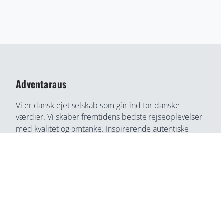
Adventaraus
Vi er dansk ejet selskab som går ind for danske
værdier. Vi skaber fremtidens bedste rejseoplevelser
med kvalitet og omtanke. Inspirerende autentiske
rejseoplevelser gennem medrivende fortællinger og
rejseoplevelser. Din bedste rejse partner, find din
næste rejseoplevelse her, på en helt ny måde.
Adventaraus er både rejsesøgemaskine, booking
partner, og rejseguide. Vi tilbyder alt i en løsning og
du kan connect direkte med lokale, som ingen anden
service.