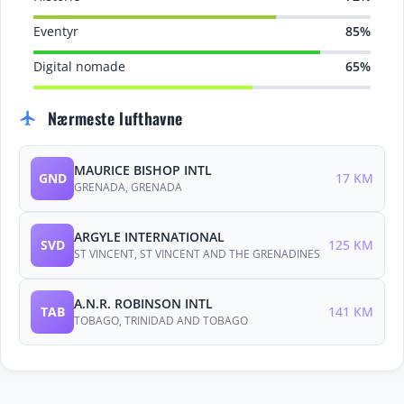
Eventyr
85%
Digital nomade
65%
Nærmeste lufthavne
flight
MAURICE BISHOP INTL
GND
17 KM
GRENADA, GRENADA
ARGYLE INTERNATIONAL
SVD
125 KM
ST VINCENT, ST VINCENT AND THE GRENADINES
A.N.R. ROBINSON INTL
TAB
141 KM
TOBAGO, TRINIDAD AND TOBAGO