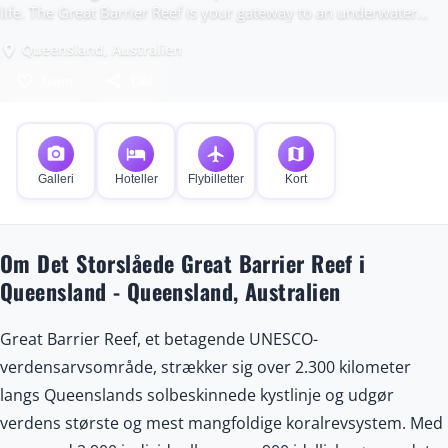
life. The Great Barrier Reef is your gateway to an underwater
paradise unlike anywhere else on Earth.
Queensland, Australien
place
favorite_border
share
Gem
Del
photo_camera
hotel
flight
map
Galleri
Hoteller
Flybilletter
Kort
Om Det Storslåede Great Barrier Reef i
Queensland - Queensland, Australien
Great Barrier Reef, et betagende UNESCO-
verdensarvsområde, strækker sig over 2.300 kilometer
langs Queenslands solbeskinnede kystlinje og udgør
verdens største og mest mangfoldige koralrevsystem. Med