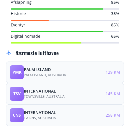
Afslapning
85%
Historie
35%
Eventyr
85%
Digital nomade
65%
Nærmeste lufthavne
flight
PALM ISLAND
PMK
129 KM
PALM ISLAND, AUSTRALIA
INTERNATIONAL
TSV
145 KM
TOWNSVILLE, AUSTRALIA
INTERNATIONAL
CNS
258 KM
CAIRNS, AUSTRALIA