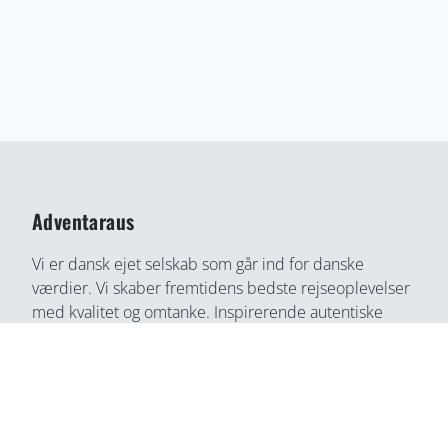
Adventaraus
Vi er dansk ejet selskab som går ind for danske
værdier. Vi skaber fremtidens bedste rejseoplevelser
med kvalitet og omtanke. Inspirerende autentiske
rejseoplevelser gennem medrivende fortællinger og
rejseoplevelser. Din bedste rejse partner, find din
næste rejseoplevelse her, på en helt ny måde.
Adventaraus er både rejsesøgemaskine, booking
partner, og rejseguide. Vi tilbyder alt i en løsning og