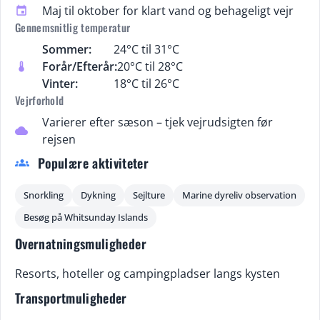
Maj til oktober for klart vand og behageligt vejr
event
Gennemsnitlig temperatur
Sommer:
24°C til 31°C
Forår/Efterår:
20°C til 28°C
thermostat
Vinter:
18°C til 26°C
Vejrforhold
Varierer efter sæson – tjek vejrudsigten før
cloud
rejsen
Populære aktiviteter
groups
Snorkling
Dykning
Sejlture
Marine dyreliv observation
Besøg på Whitsunday Islands
Overnatningsmuligheder
Resorts, hoteller og campingpladser langs kysten
Transportmuligheder