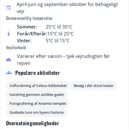
April-juni og september-oktober for behageligt
event
vejr
Gennemsnitlig temperatur
Sommer:
25°C til 35°C
Forår/Efterår:
15°C til 25°C
thermostat
Vinter:
5°C til 15°C
Vejrforhold
Varierer efter sæson – tjek vejrudsigten før
cloud
rejsen
Populære aktiviteter
groups
Udforskning af Celsus-biblioteket
Besøg i det store teater
Vandring gennem antikke gader
Fotografering af Artemis-templet
Guidede ture om byens historie
Overnatningsmuligheder