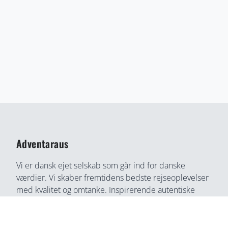
Adventaraus
Vi er dansk ejet selskab som går ind for danske
værdier. Vi skaber fremtidens bedste rejseoplevelser
med kvalitet og omtanke. Inspirerende autentiske
rejseoplevelser gennem medrivende fortællinger og
rejseoplevelser. Din bedste rejse partner, find din
næste rejseoplevelse her, på en helt ny måde.