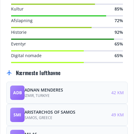
Kultur
85%
Afslapning
72%
Historie
92%
Eventyr
65%
Digital nomade
65%
Nærmeste lufthavne
flight
ADNAN MENDERES
ADB
42 KM
IZMIR, TURKIYE
ARISTARCHOS OF SAMOS
SMI
49 KM
SAMOS, GREECE