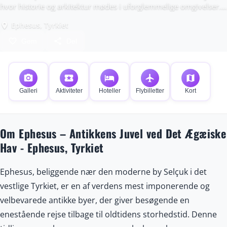
hvor historie og arkitektur mødes i uforglemmelige omgivelser.
Oplev templer, teatre og gader, der har stået i årtusinder.
Ephesus, Tyrkiet
place
favorite_border
share
Gem
Del
photo_camera
local_activity
hotel
flight
map
Galleri
Aktiviteter
Hoteller
Flybilletter
Kort
Om Ephesus – Antikkens Juvel ved Det Ægæiske
Hav - Ephesus, Tyrkiet
Ephesus, beliggende nær den moderne by Selçuk i det
vestlige Tyrkiet, er en af verdens mest imponerende og
velbevarede antikke byer, der giver besøgende en
enestående rejse tilbage til oldtidens storhedstid. Denne