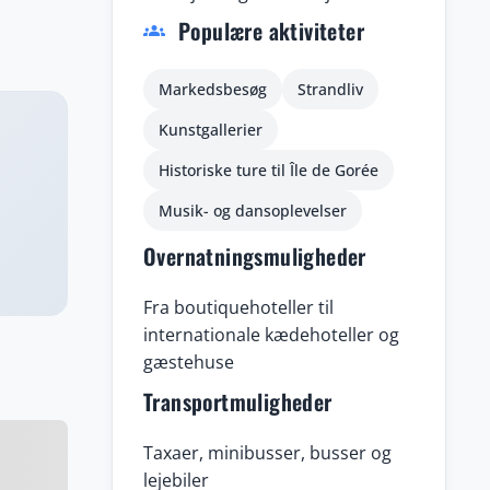
Populære aktiviteter
lige
groups
en
rihed,
Markedsbesøg
Strandliv
Kunstgallerier
Historiske ture til Île de Gorée
Musik- og dansoplevelser
Overnatningsmuligheder
Fra boutiquehoteller til
internationale kædehoteller og
gæstehuse
Transportmuligheder
Taxaer, minibusser, busser og
lejebiler