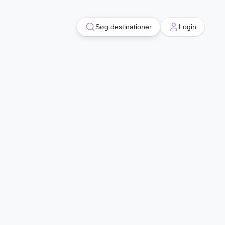
Søg destinationer
Søg destinationer
Login
Login