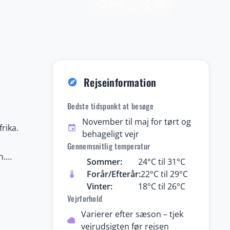
favorite_border
share
Gem
Del
Rejseinformation
explore
Bedste tidspunkt at besøge
November til maj for tørt og
rika.
event
behageligt vejr
Gennemsnitlig temperatur
n.
Sommer:
24°C til 31°C
v og
Forår/Efterår:
22°C til 29°C
thermostat
ere
Vinter:
18°C til 26°C
Vejrforhold
evelser
ande
Varierer efter sæson – tjek
cloud
vejrudsigten før rejsen