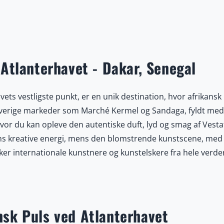
Atlanterhavet - Dakar, Senegal
ts vestligste punkt, er en unik destination, hvor afrikansk
rverige markeder som Marché Kermel og Sandaga, fyldt med
hvor du kan opleve den autentiske duft, lyd og smag af Vestaf
dens kreative energi, mens den blomstrende kunstscene, med
ker internationale kunstnere og kunstelskere fra hele verde
-rytme, der fylder byens klubber, gader og festivaler med li
Île de Gorée, et sted med dyb historisk betydning som tidlig
 museer fortæller rørende historier om fortiden. Naturopl
 solnedgange er uforglemmelige, og ved de nærliggende str
nsk Puls ved Atlanterhavet
re og solbadere. For madelskere byder Dakar på et væld af