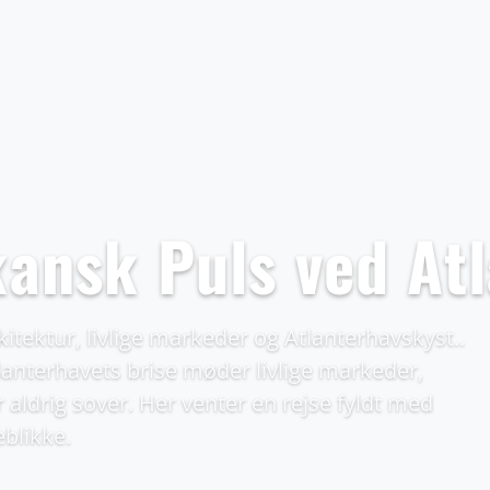
kansk Puls ved At
tektur, livlige markeder og Atlanterhavskyst..
lanterhavets brise møder livlige markeder,
 aldrig sover. Her venter en rejse fyldt med
blikke.