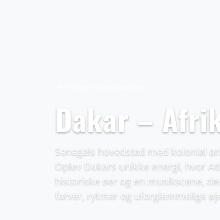
arrow_back
Tilbage til destinationer
Dakar – Afri
Senegals hovedstad med kolonial arki
Oplev Dakars unikke energi, hvor At
historiske øer og en musikscene, der
farver, rytmer og uforglemmelige øje