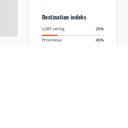
Destination indeks
LGBT-venlig
25%
Prisniveau
45%
Familievenlig
65%
Natur
72%
Sikkerhed
65%
Kultur
82%
Afslapning
65%
Historie
85%
Eventyr
75%