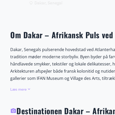
Dakar, Senegal
place
Om Dakar – Afrikansk Puls ved 
Dakar, Senegals pulserende hovedstad ved Atlanterhave
tradition møder moderne storbyliv. Byen byder på fa
håndlavede smykker, tekstiler og lokale delikatesser, 
Arkitekturen afspejler både fransk kolonitid og nuti
gallerier som IFAN Museum og Village des Arts, tiltræk
Musikken er hjertet af Dakar, især den ikoniske mbalax
keyboard_arrow_down
Læs mere
dans. En kort bådtur fører til det UNESCO-beskyttede 
centrum for slavehandlen, hvor de gamle bygninger og
venter ved Les Mamelles fyrtårn, hvor Atlanterhavets
Destinationen Dakar – Afrika
photo_camera
som Yoff og Ngor, populære blandt surfere, kitesurfe