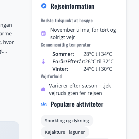
Rejseinformation
explore
Bedste tidspunkt at besøge
yangan
November til maj for tørt og
varme
event
solrigt vejr
, hvor
Gennemsnitlig temperatur
gt
Sommer:
28°C til 34°C
slapning
Forår/Efterår:
26°C til 32°C
thermostat
Vinter:
24°C til 30°C
Vejrforhold
r. Ud
na
Varierer efter sæson – tjek
cloud
vejrudsigten før rejsen
til
Populære aktiviteter
edgang.
groups
tentisk
tyrets
Snorkling og dykning
Kajakture i laguner