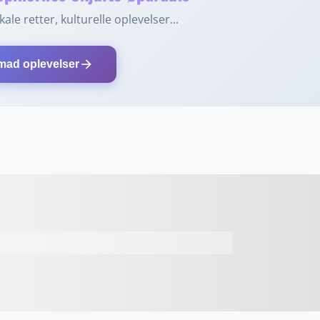
ale retter, kulturelle oplevelser...
arrow_forward
mad oplevelser