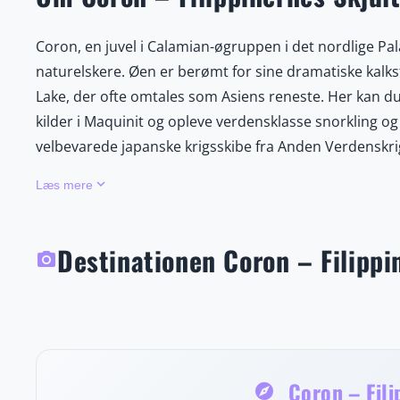
Coron, en juvel i Calamian-øgruppen i det nordlige Pal
naturelskere. Øen er berømt for sine dramatiske kalks
Lake, der ofte omtales som Asiens reneste. Her kan d
kilder i Maquinit og opleve verdensklasse snorkling o
velbevarede japanske krigsskibe fra Anden Verdenskrig
marineliv. Øens uberørte strande, frodige øhav og aut
keyboard_arrow_down
Læs mere
og eventyr går hånd i hånd. Med sin kombination af n
lokalbefolkning er Coron et uforglemmeligt rejsemål 
over de populære seværdigheder kan besøgende tage 
Destinationen Coron – Filippi
photo_camera
Island og Bulog Dos, hvor hvide sandstrande og krystal
udsigtspunkter som Mt. Tapyas giver en betagende p
Lokale markeder og små spisesteder byder på friskfanget 
smagsoplevelse af regionens kulinariske arv. Coron er
spænding mødes i perfekt harmoni.
Coron – Fili
explore