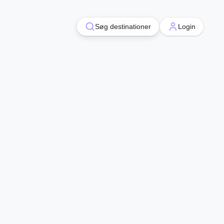
Søg destinationer
Søg destinationer
Login
Login