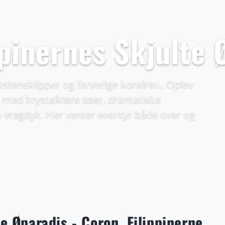
ppinernes Skjulte 
kstensklipper og farverige koralrev.. Oplev
s med krystalklare søer, dramatiske
 vragdyk. Her venter eventyr både over og
e Øparadis - Coron, Filippinerne