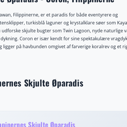
awan, Filippinerne, er et paradis for både eventyrere og
tensklipper, turkisblå laguner og krystalklare søer som Ka
u udforske skjulte bugter som Twin Lagoon, nyde naturlige 
g dykning. Coron er især kendt for sine spektakulære vragdyk
 ligger på havbunden omgivet af farverige koralrev og et ri
entiske filippinske kultur skaber en unik atmosfære, hvor af
aturlig skønhed, historiske undervandsoplevelser og gæstfri
for dem, der søger både ro og spænding i tropiske omgivelse
på ø-hop til nærliggende paradisøer som Malcapuya, Bana
nernes Skjulte Øparadis
klart vand indbyder til afslapning og svømning. Vandreture 
anoramaudsigt over øen og dens omgivelser, især ved soln
fisk og traditionelle filippinske retter, hvilket giver en au
 et sted, hvor naturens vidundere, kulturens varme og even
ppinernes Skjulte Øparadis