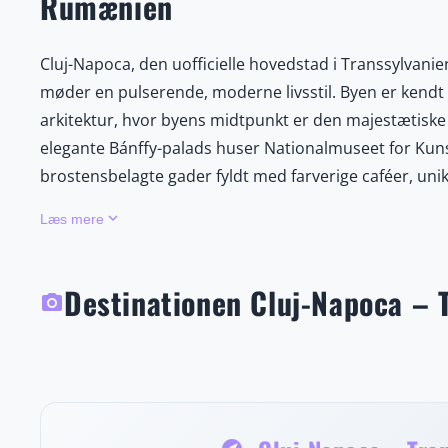
Rumænien
Cluj-Napoca, den uofficielle hovedstad i Transsylva
møder en pulserende, moderne livsstil. Byen er kendt
arkitektur, hvor byens midtpunkt er den majestætiske 
elegante Bánffy-palads huser Nationalmuseet for Kunst.
brostensbelagte gader fyldt med farverige caféer, unik
kulturelt kraftcenter er byen vært for internationalt
keyboard_arrow_down
Læs mere
Festival (TIFF) og den verdensberømte musikfestival U
Byens unge energi næres af et af Rumæniens mest prest
en innovativ kunstscene. Uden for byens grænser kan
Destinationen Cluj-Napoca – 
photo_camera
grotter og betagende udsigter, eller besøge tradition
charme. Cluj-Napoca byder også på et væld af gastrono
moderne restauranter, der fusionerer rumænske og in
historie, kultur, natur og kulinariske fristelser tilby
og friluftseventyrere.