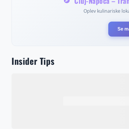
Cluj-Napoca – Tran
explore
Oplev kulinariske loka
Se m
Insider Tips