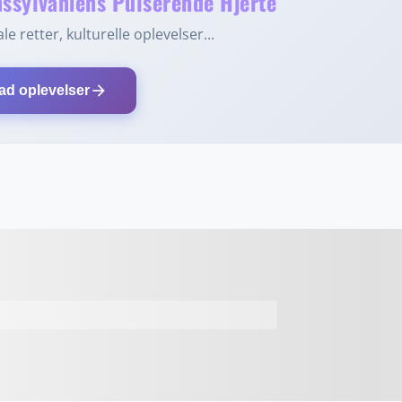
ssylvaniens Pulserende Hjerte
le retter, kulturelle oplevelser...
arrow_forward
ad oplevelser