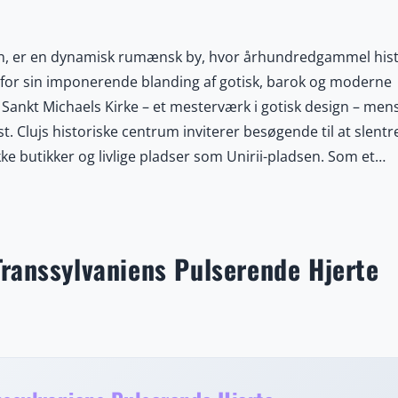
nien, er en dynamisk rumænsk by, hvor århundredgammel hist
 for sin imponerende blanding af gotisk, barok og moderne
Sankt Michaels Kirke – et mesterværk i gotisk design – men
 Clujs historiske centrum inviterer besøgende til at slentr
ke butikker og livlige pladser som Unirii-pladsen. Som et
 anerkendte begivenheder som Transilvania International Film
NTOLD, der tiltrækker kunstnere og rejsende fra hele verde
igefyldte universiteter, hvilket skaber et sprudlende natte
 naturelskere udforske Apuseni-bjergene med deres vandres
Transsylvaniens Pulserende Hjerte
elle landsbyer, der bevarer den autentiske transsylvanske
miske oplevelser, fra lokale markeder med friske råvarer ti
ternationale smagsoplevelser. Med sin harmoniske blandin
der Cluj-Napoca en uforglemmelig rejse for både storbyentusia