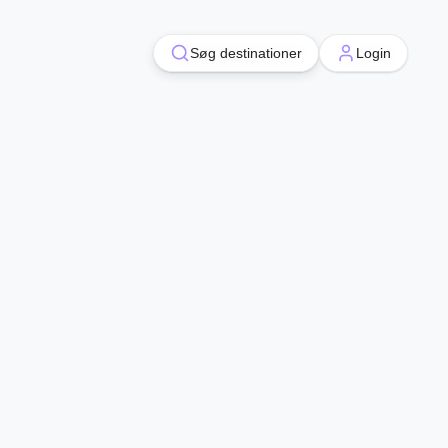
Søg destinationer
Søg destinationer
Login
Login