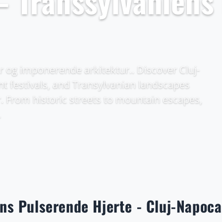
– Transsylvaniens
éer og imponerende arkitektur.. Discover Cluj-
nt festivals, and Transylvanian landscapes
r. From historic streets to mountain escapes,
.
ns Pulserende Hjerte - Cluj-Napoca