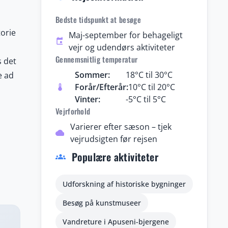
Bedste tidspunkt at besøge
orie
Maj-september for behageligt
event
vejr og udendørs aktiviteter
Gennemsnitlig temperatur
s det
Sommer:
18°C til 30°C
e ad
Forår/Efterår:
10°C til 20°C
thermostat
Vinter:
-5°C til 5°C
Vejrforhold
n.
Varierer efter sæson – tjek
liv og
cloud
vejrudsigten før rejsen
tier,
Populære aktiviteter
groups
l
Udforskning af historiske bygninger
g af
ster
Besøg på kunstmuseer
Vandreture i Apuseni-bjergene