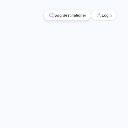
Søg destinationer
Søg destinationer
Login
Login