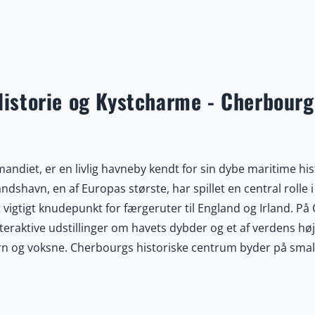
storie og Kystcharme - Cherbourg
ndiet, er en livlig havneby kendt for sin dybe maritime his
havn, en af Europas største, har spillet en central rolle 
vigtigt knudepunkt for færgeruter til England og Irland. På 
raktive udstillinger om havets dybder og et af verdens hø
børn og voksne. Cherbourgs historiske centrum byder på smal
der og hyggelige caféer, hvor du kan nyde friskfanget fisk o
m en strategisk nøglehavn under D-dag rummer byen fascinere
 Anden Verdenskrig, herunder detaljerede udstillinger om