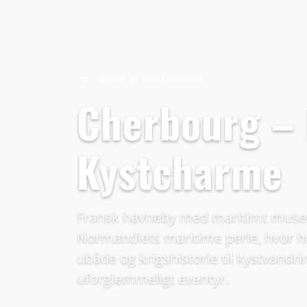
arrow_back
Tilbage til destinationer
Cherbourg – 
Kystcharme
Fransk havneby med maritimt museu
Normandiets maritime perle, hvor hi
ubåde og krigshistorie til kystvandr
uforglemmeligt eventyr.