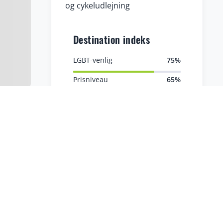
og cykeludlejning
Destination indeks
LGBT-venlig
75%
Prisniveau
65%
Familievenlig
75%
Natur
65%
Sikkerhed
75%
Kultur
78%
Afslapning
72%
Historie
85%
Eventyr
65%