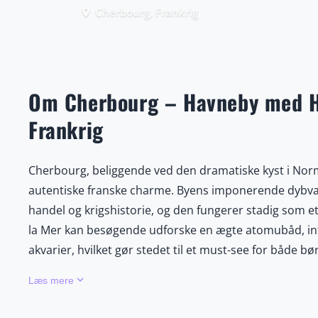
Cherbourg, Frankrig
place
Om Cherbourg – Havneby med Hi
Frankrig
Cherbourg, beliggende ved den dramatiske kyst i Norma
autentiske franske charme. Byens imponerende dybvands
handel og krigshistorie, og den fungerer stadig som et 
la Mer kan besøgende udforske en ægte atomubåd, inte
akvarier, hvilket gør stedet til et must-see for både 
brostensbelagte gader, farverige facader, lokale marke
keyboard_arrow_down
Læs mere
skaldyr, ledsaget af et glas lokal cider eller vin. So
museer og mindesmærker, der giver et unikt indblik i