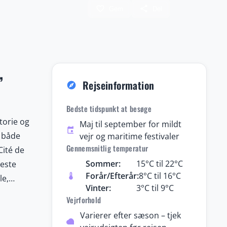
favorite_border
share
Gem
Del
,
Rejseinformation
explore
Bedste tidspunkt at besøge
torie og
Maj til september for mildt
event
i både
vejr og maritime festivaler
Gennemsnitlig temperatur
Cité de
Sommer:
15°C til 22°C
jeste
Forår/Efterår:
8°C til 16°C
thermostat
le,
Vinter:
3°C til 9°C
g
Vejrforhold
nde
Varierer efter sæson – tjek
cloud