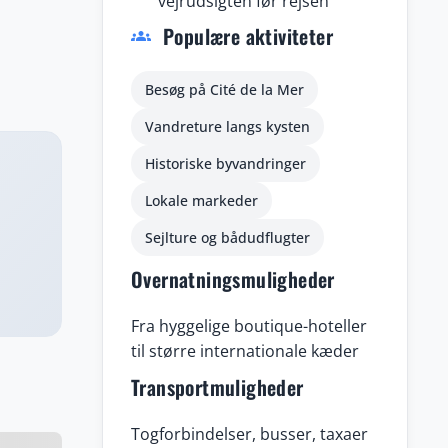
vejrudsigten før rejsen
ture og
Populære aktiviteter
groups
 til at
oriske
Besøg på Cité de la Mer
,
re og
Vandreture langs kysten
Historiske byvandringer
Lokale markeder
Sejlture og bådudflugter
Overnatningsmuligheder
Fra hyggelige boutique-hoteller
til større internationale kæder
Transportmuligheder
Togforbindelser, busser, taxaer