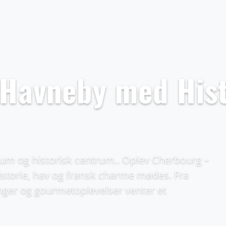
Havneby med Hist
m og historisk centrum.. Oplev Cherbourg –
storie, hav og fransk charme mødes. Fra
inger og gourmetoplevelser venter et