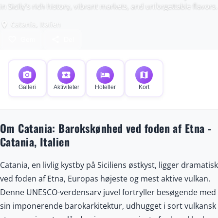
in Sicily’s rich history, vibrant markets, and unforgettable flavors.
Catania, Italien
place
favorite_border
share
Gem
Del
photo_camera
local_activity
hotel
map
Galleri
Aktiviteter
Hoteller
Kort
Om Catania: Barokskønhed ved foden af Etna -
Catania, Italien
Catania, en livlig kystby på Siciliens østkyst, ligger dramatisk
ved foden af Etna, Europas højeste og mest aktive vulkan.
Denne UNESCO-verdensarv juvel fortryller besøgende med
sin imponerende barokarkitektur, udhugget i sort vulkansk