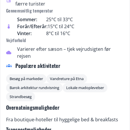
event
færre turister
Gennemsnitlig temperatur
Sommer:
25°C til 33°C
Forår/Efterår:
15°C til 24°C
thermostat
Vinter:
8°C til 16°C
Vejrforhold
Varierer efter sæson – tjek vejrudsigten før
cloud
rejsen
Populære aktiviteter
groups
Besøg på markeder
Vandreture på Etna
Barok arkitektur rundvisning
Lokale madoplevelser
Strandbesøg
Overnatningsmuligheder
Fra boutique-hoteller til hyggelige bed & breakfasts
Transportmuligheder