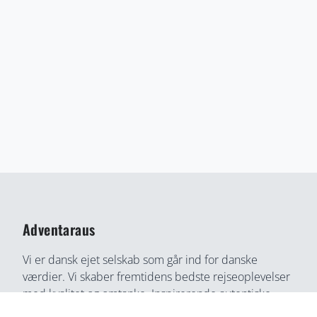
Adventaraus
Vi er dansk ejet selskab som går ind for danske
værdier. Vi skaber fremtidens bedste rejseoplevelser
med kvalitet og omtanke. Inspirerende autentiske
rejseoplevelser gennem medrivende fortællinger og