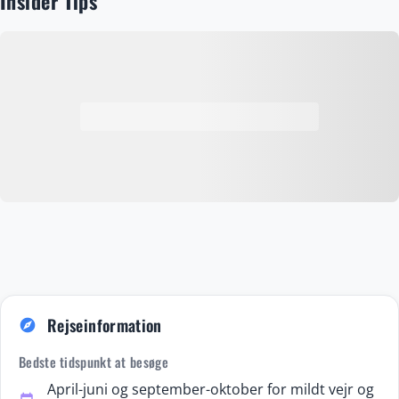
Insider Tips
destinationer. Med sin blanding af historie, gastronomi,
natur og livsglæde er Catania et ideelt rejsemål for både
kulturrejsende, madelskere og naturelskere året rundt.
Rejseinformation
explore
Bedste tidspunkt at besøge
April-juni og september-oktober for mildt vejr og