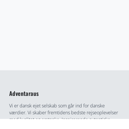
Adventaraus
Vi er dansk ejet selskab som går ind for danske
værdier. Vi skaber fremtidens bedste rejseoplevelser
med kvalitet og omtanke. Inspirerende autentiske
rejseoplevelser gennem medrivende fortællinger og