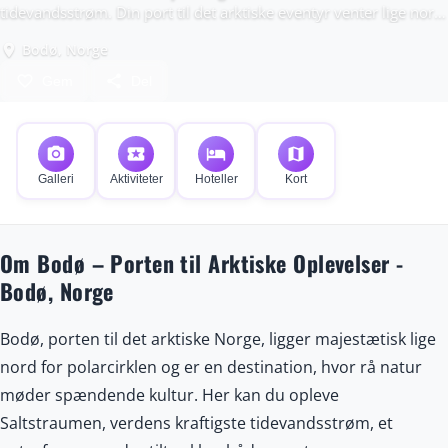
tidevandsstrøm. Din port til det arktiske eventyr venter lige nord
for polarcirklen.
Bodø, Norge
place
favorite_border
share
Gem
Del
photo_camera
local_activity
hotel
map
Galleri
Aktiviteter
Hoteller
Kort
Om Bodø – Porten til Arktiske Oplevelser -
Bodø, Norge
Bodø, porten til det arktiske Norge, ligger majestætisk lige
nord for polarcirklen og er en destination, hvor rå natur
møder spændende kultur. Her kan du opleve
Saltstraumen, verdens kraftigste tidevandsstrøm, et