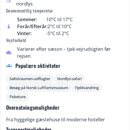
event
nordlys
Gennemsnitlig temperatur
Sommer:
10°C til 17°C
Forår/Efterår:
2°C til 10°C
thermostat
Vinter:
-5°C til 2°C
Vejrforhold
Varierer efter sæson – tjek vejrudsigten før
cloud
rejsen
Populære aktiviteter
groups
Saltstraumen-udflugter
Nordlys-safari
Besøg på Norsk Luftfartsmuseum
Fjeldvandring
Fisketure
Overnatningsmuligheder
Fra hyggelige gæstehuse til moderne hoteller
Transportmuligheder