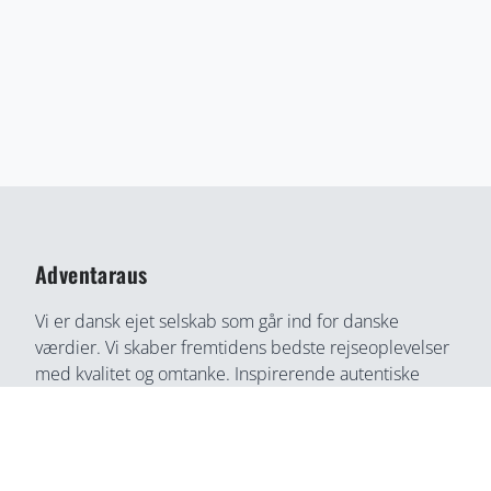
Adventaraus
Vi er dansk ejet selskab som går ind for danske
værdier. Vi skaber fremtidens bedste rejseoplevelser
med kvalitet og omtanke. Inspirerende autentiske
rejseoplevelser gennem medrivende fortællinger og
rejseoplevelser. Din bedste rejse partner, find din
næste rejseoplevelse her, på en helt ny måde.
Adventaraus er både rejsesøgemaskine, booking