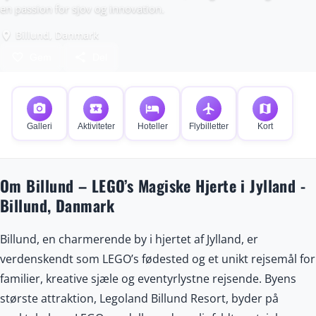
en passion for sjov og innovation.
Billund, Danmark
place
favorite_border
share
Gem
Del
photo_camera
local_activity
hotel
flight
map
Galleri
Aktiviteter
Hoteller
Flybilletter
Kort
Om Billund – LEGO’s Magiske Hjerte i Jylland -
Billund, Danmark
Billund, en charmerende by i hjertet af Jylland, er
verdenskendt som LEGO’s fødested og et unikt rejsemål for
familier, kreative sjæle og eventyrlystne rejsende. Byens
største attraktion, Legoland Billund Resort, byder på