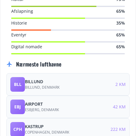
Afslapning
65%
Historie
35%
Eventyr
65%
Digital nomade
65%
Nærmeste lufthavne
flight
BILLUND
BLL
2 KM
BILLUND, DENMARK
AIRPORT
EBJ
42 KM
ESBJERG, DENMARK
KASTRUP
CPH
222 KM
COPENHAGEN, DENMARK