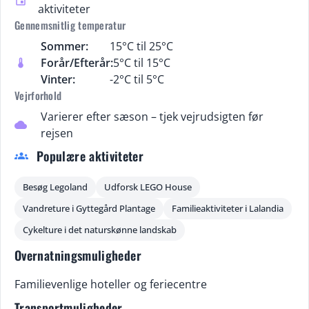
event
aktiviteter
Gennemsnitlig temperatur
Sommer:
15°C til 25°C
Forår/Efterår:
5°C til 15°C
thermostat
Vinter:
-2°C til 5°C
Vejrforhold
Varierer efter sæson – tjek vejrudsigten før
cloud
rejsen
Populære aktiviteter
groups
Besøg Legoland
Udforsk LEGO House
Vandreture i Gyttegård Plantage
Familieaktiviteter i Lalandia
Cykelture i det naturskønne landskab
Overnatningsmuligheder
Familievenlige hoteller og feriecentre
Transportmuligheder