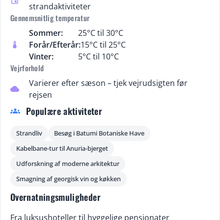
event
strandaktiviteter
Gennemsnitlig temperatur
Sommer:
25°C til 30°C
Forår/Efterår:
15°C til 25°C
thermostat
Vinter:
5°C til 10°C
Vejrforhold
Varierer efter sæson – tjek vejrudsigten før
cloud
rejsen
Populære aktiviteter
groups
Strandliv
Besøg i Batumi Botaniske Have
Kabelbane-tur til Anuria-bjerget
Udforskning af moderne arkitektur
Smagning af georgisk vin og køkken
Overnatningsmuligheder
Fra luksushoteller til hyggelige pensionater