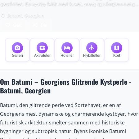
gæstfrihed. En kystby fyldt med farver, smag og uforglemmelige
udsigter.
Batumi, Georgien
place
favorite_border
share
Gem
Del
photo_camera
local_activity
hotel
flight
map
Galleri
Aktiviteter
Hoteller
Flybilletter
Kort
Om Batumi – Georgiens Glitrende Kystperle -
Batumi, Georgien
Batumi, den glitrende perle ved Sortehavet, er en af
Georgiens mest dynamiske og charmerende kystbyer, hvor
futuristisk arkitektur smelter sammen med historiske
bygninger og subtropisk natur. Byens ikoniske Batumi