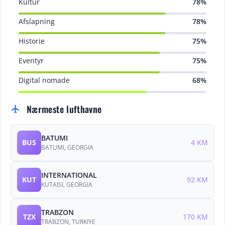
Kultur
78%
Afslapning
78%
Historie
75%
Eventyr
75%
Digital nomade
68%
Nærmeste lufthavne
flight
BATUMI
BUS
4 KM
BATUMI, GEORGIA
INTERNATIONAL
KUT
92 KM
KUTAISI, GEORGIA
TRABZON
TZX
170 KM
TRABZON, TURKIYE