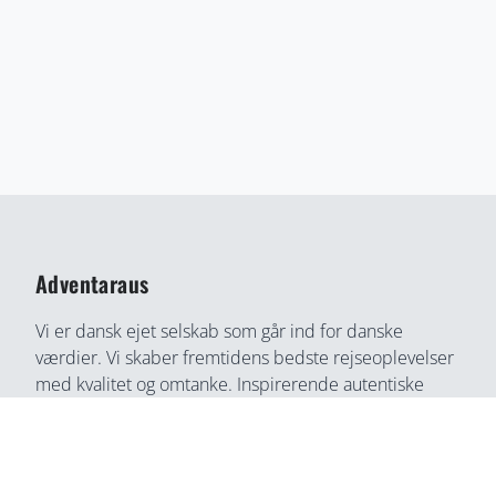
Adventaraus
Vi er dansk ejet selskab som går ind for danske
værdier. Vi skaber fremtidens bedste rejseoplevelser
med kvalitet og omtanke. Inspirerende autentiske
rejseoplevelser gennem medrivende fortællinger og
rejseoplevelser. Din bedste rejse partner, find din
næste rejseoplevelse her, på en helt ny måde.
Adventaraus er både rejsesøgemaskine, booking