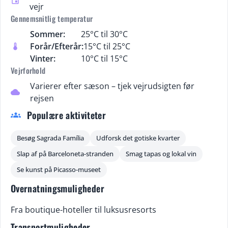
event
vejr
Gennemsnitlig temperatur
Sommer:
25°C til 30°C
Forår/Efterår:
15°C til 25°C
thermostat
Vinter:
10°C til 15°C
Vejrforhold
Varierer efter sæson – tjek vejrudsigten før
cloud
rejsen
Populære aktiviteter
groups
Besøg Sagrada Família
Udforsk det gotiske kvarter
Slap af på Barceloneta-stranden
Smag tapas og lokal vin
Se kunst på Picasso-museet
Overnatningsmuligheder
Fra boutique-hoteller til luksusresorts
Transportmuligheder