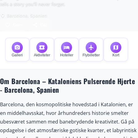
tells a story you’ll never forget.
Barcelona, Spanien
place
favorite_border
share
Gem
Del
photo_camera
local_activity
hotel
flight
map
Galleri
Aktiviteter
Hoteller
Flybilletter
Kort
Om Barcelona – Kataloniens Pulserende Hjerte
- Barcelona, Spanien
Barcelona, den kosmopolitiske hovedstad i Katalonien, er
en middelhavsskat, hvor århundreders historie smelter
ubesværet sammen med banebrydende kreativitet. Gå på
opdagelse i det atmosfæriske gotiske kvarter, et labyrintisk