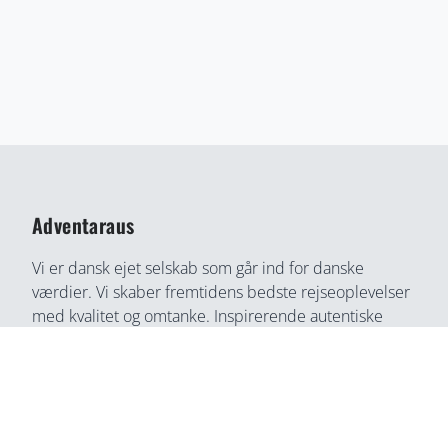
Adventaraus
Vi er dansk ejet selskab som går ind for danske
værdier. Vi skaber fremtidens bedste rejseoplevelser
med kvalitet og omtanke. Inspirerende autentiske
rejseoplevelser gennem medrivende fortællinger og
rejseoplevelser. Din bedste rejse partner, find din
næste rejseoplevelse her, på en helt ny måde.
Adventaraus er både rejsesøgemaskine, booking
partner, og rejseguide. Vi tilbyder alt i en løsning og