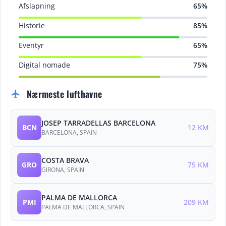
Afslapning
65%
Historie
85%
Eventyr
65%
Digital nomade
75%
Nærmeste lufthavne
flight
JOSEP TARRADELLAS BARCELONA
BCN
12 KM
BARCELONA, SPAIN
COSTA BRAVA
GRO
75 KM
GIRONA, SPAIN
PALMA DE MALLORCA
PMI
209 KM
PALMA DE MALLORCA, SPAIN