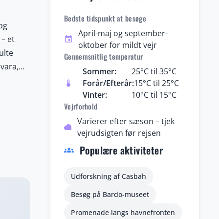
Bedste tidspunkt at besøge
og
April-maj og september-
– et
event
oktober for mildt vejr
ulte
Gennemsnitlig temperatur
vara,
Sommer:
25°C til 35°C
, eller
Forår/Efterår:
15°C til 25°C
thermostat
e
Vinter:
10°C til 15°C
Vejrforhold
. Byens
t mosaik.
Varierer efter sæson – tjek
cloud
vejrudsigten før rejsen
k, samt
Populære aktiviteter
og
groups
Udforskning af Casbah
Besøg på Bardo-museet
Promenade langs havnefronten