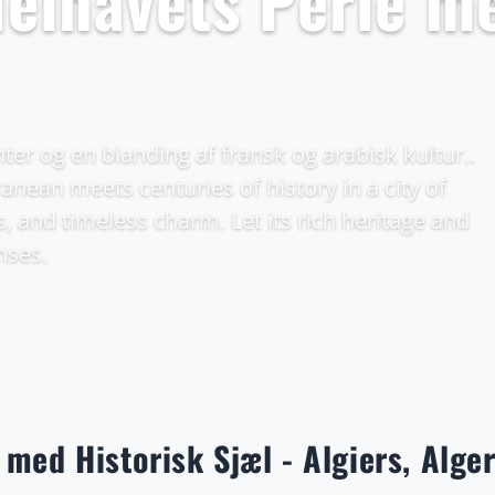
delhavets Perle m
er og en blanding af fransk og arabisk kultur..
anean meets centuries of history in a city of
, and timeless charm. Let its rich heritage and
nses.
med Historisk Sjæl - Algiers, Alger