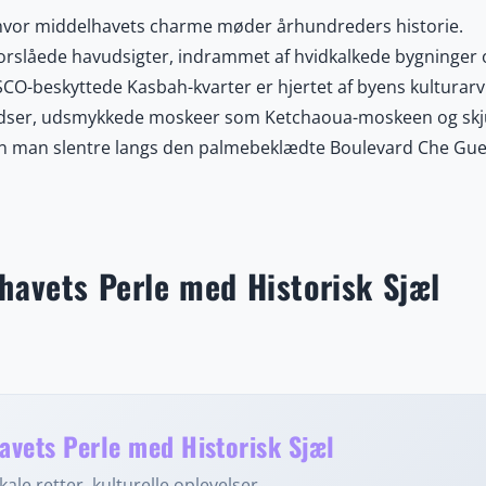
y, hvor middelhavets charme møder århundreders historie.
orslåede havudsigter, indrammet af hvidkalkede bygninger 
CO-beskyttede Kasbah-kvarter er hjertet af byens kulturarv 
ladser, udsmykkede moskeer som Ketchaoua-moskeen og skj
kan man slentre langs den palmebeklædte Boulevard Che Gue
 imponerende samling af nordafrikansk og europæisk kunst
af regionens smukkeste botaniske haver. Madelskere kan nyd
ouscous og krydrede merguez-pølser til søde makroud-kager
ke og franske indflydelser, hvilket skaber et unikt kulturel
havets Perle med Historisk Sjæl
rige krydderier, friskfanget fisk og håndlavede kunsthåndvær
yr. Med sin kombination af historie, arkitektur, gastronomi 
destination for rejsende, der søger både sjæl og skønhed.
avets Perle med Historisk Sjæl
ale retter, kulturelle oplevelser...