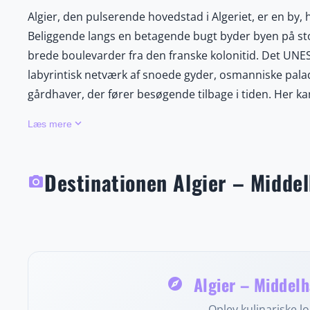
Algier, den pulserende hovedstad i Algeriet, er en b
Beliggende langs en betagende bugt byder byen på st
brede boulevarder fra den franske kolonitid. Det UNES
labyrintisk netværk af snoede gyder, osmanniske pa
gårdhaver, der fører besøgende tilbage i tiden. Her 
udforske Nationalmuseet for Skønne Kunster med dets
keyboard_arrow_down
Læs mere
slappe af i den frodige Jardin d’Essai du Hamma, en 
autentiske algeriske smagsoplevelser, fra duftende c
atmosfære er en harmonisk blanding af arabiske, berbis
Destinationen Algier – Middel
photo_camera
Algier byder også på livlige markeder fyldt med farve
en kystlinje, der indbyder til både afslapning og event
betagende kystlandskaber er Algier en uforglemmelig 
Algier – Middelh
explore
Oplev kulinariske lok