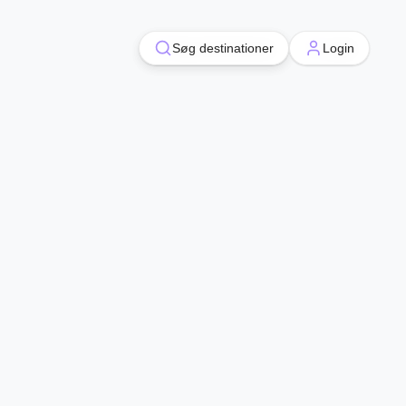
Søg destinationer
Søg destinationer
Login
Login