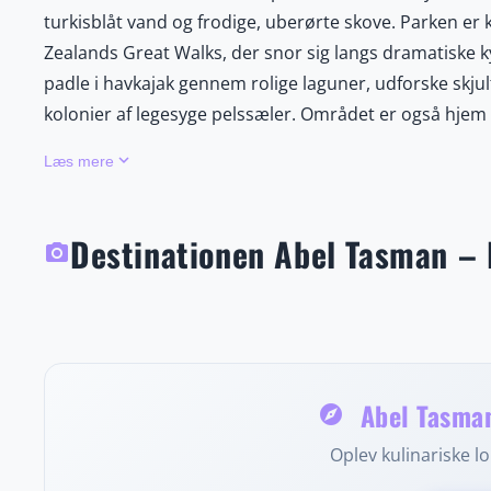
turkisblåt vand og frodige, uberørte skove. Parken e
Zealands Great Walks, der snor sig langs dramatiske k
padle i havkajak gennem rolige laguner, udforske skjulte
kolonier af legesyge pelssæler. Området er også hjem for
sandt eldorado for dyre- og fugleentusiaster. Med sit 
keyboard_arrow_down
Læs mere
stranddage og aktive eventyr som vandring, paddlebo
krystalklare farvande og mangfoldigt dyreliv gør dette
eventyrere og naturelskere. Uanset om du vælger at udfo
Destinationen Abel Tasman – 
photo_camera
af betagende udsigter og en følelse af ro og frihed
Kaiteriteri, hvor du kan nyde lokale delikatesser, ove
naturelskere, fotografer og eventyrlystne rejsende er
uforglemmelige naturoplevelser i én og samme rejse.
Abel Tasman
explore
Oplev kulinariske lok