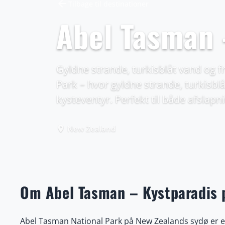
arrow_back
Tilbage til destinationer
Abel Tasman 
Gyldne strande, turkisblåt vand og 
Park – hvor gyldne strande, turkisbl
kysteventyr. Perfekt til både afslapn
New Zealand
place
Om Abel Tasman – Kystparadis 
Abel Tasman National Park på New Zealands sydø er et