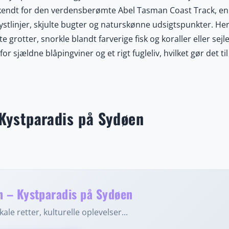
r kendt for den verdensberømte Abel Tasman Coast Track, en
ystlinjer, skjulte bugter og naturskønne udsigtspunkter. He
 grotter, snorkle blandt farverige fisk og koraller eller sejle
 sjældne blåpingviner og et rigt fugleliv, hvilket gør det til
milde klima året rundt er Abel Tasman ideel til både afslap
arding og bådture. Kombinationen af spektakulær natur,
 til en destination, der byder på uforglemmelige oplevelser 
rske parken til fods, fra vandet eller fra luften, vil du bli
Kystparadis på Sydøen
. Området byder også på charmerende kystbyer som Marahau 
rnatte på hyggelige lodges eller campere under stjernehimlen
 Abel Tasman et must-see, der kombinerer afslapning, kultu
 – Kystparadis på Sydøen
ale retter, kulturelle oplevelser...