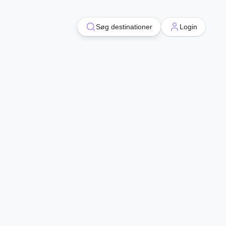
Søg destinationer
Søg destinationer
Login
Login