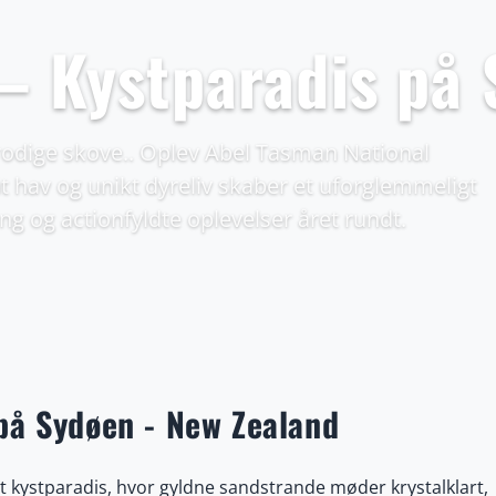
– Kystparadis på
frodige skove.. Oplev Abel Tasman National
åt hav og unikt dyreliv skaber et uforglemmeligt
ing og actionfyldte oplevelser året rundt.
på Sydøen - New Zealand
 kystparadis, hvor gyldne sandstrande møder krystalklart,