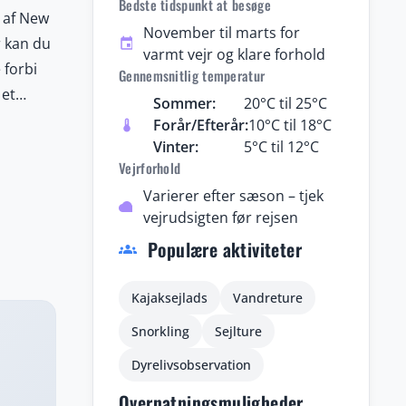
Bedste tidspunkt at besøge
 af New
November til marts for
r kan du
event
varmt vejr og klare forhold
 forbi
Gennemsnitlig temperatur
 et
Sommer:
20°C til 25°C
pende
Forår/Efterår:
10°C til 18°C
thermostat
Vinter:
5°C til 12°C
Vejrforhold
for både
ve mødt
Varierer efter sæson – tjek
cloud
vejrudsigten før rejsen
og
Populære aktiviteter
. For
groups
r og
Kajaksejlads
Vandreture
Snorkling
Sejlture
Dyrelivsobservation
Overnatningsmuligheder