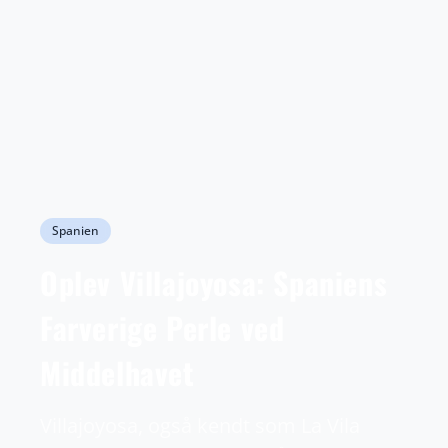
Spanien
Oplev Villajoyosa: Spaniens
Farverige Perle ved
Middelhavet
Villajoyosa, også kendt som La Vila