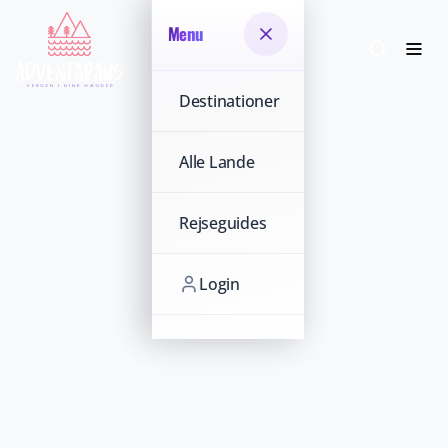
Menu
Menu
Destinationer
Destinationer
Alle Lande
Alle Lande
Rejseguides
Rejseguides
Login
Login