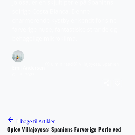
Joiosa, er en skjult perle på Spaniens
solrige Costa Blanca. Denne
charmerende kystby er kendt for sine
farverige huse, fantastiske strande og
behagelige mikroklima.
6 min read
Villajoyosa, Spanien
Emil Andersen
Oct 5, 2023
Tilbage til Artikler
Oplev Villajoyosa: Spaniens Farverige Perle ved