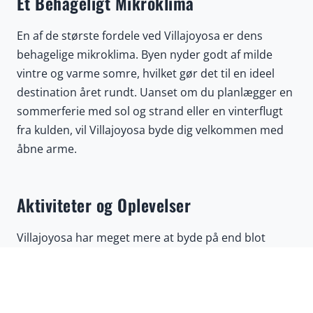
Et Behageligt Mikroklima
En af de største fordele ved Villajoyosa er dens
behagelige mikroklima. Byen nyder godt af milde
vintre og varme somre, hvilket gør det til en ideel
destination året rundt. Uanset om du planlægger en
sommerferie med sol og strand eller en vinterflugt
fra kulden, vil Villajoyosa byde dig velkommen med
åbne arme.
Aktiviteter og Oplevelser
Villajoyosa har meget mere at byde på end blot
strande og farverige huse. Byen er hjemsted for
Valor Chokoladefabrik, hvor du kan lære om
Spaniens chokoladeproduktion og smage nogle af de
bedste chokolader i landet. Derudover kan du