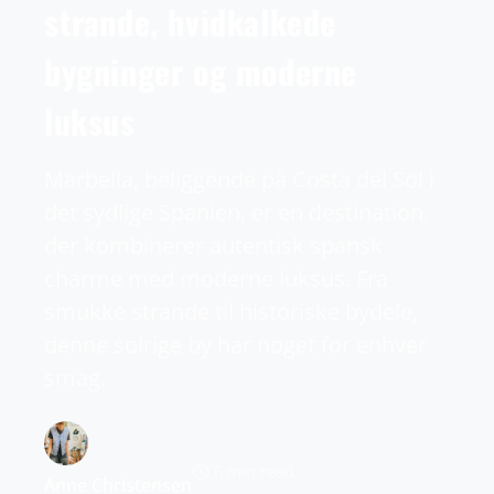
strande, hvidkalkede
bygninger og moderne
luksus
Marbella, beliggende på Costa del Sol i
det sydlige Spanien, er en destination,
der kombinerer autentisk spansk
charme med moderne luksus. Fra
smukke strande til historiske bydele,
denne solrige by har noget for enhver
smag.
6 min read
Anne Christensen