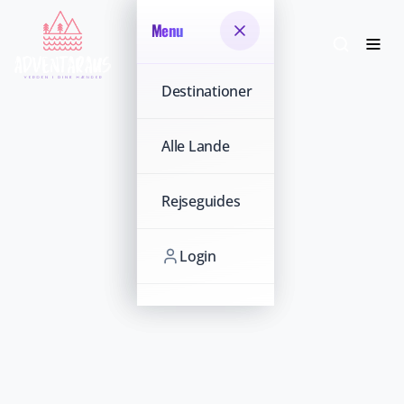
Menu
Menu
Destinationer
Destinationer
Alle Lande
Alle Lande
Rejseguides
Rejseguides
Login
Login