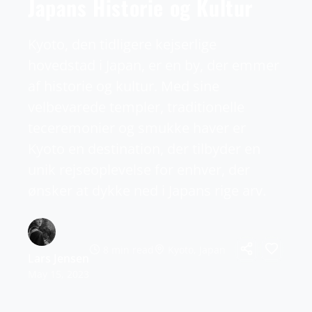
Japans Historie og Kultur
Kyoto, den tidligere kejserlige
hovedstad i Japan, er en by, der emmer
af historie og kultur. Med sine
velbevarede templer, traditionelle
teceremonier og smukke haver er
Kyoto en destination, der tilbyder en
unik rejseoplevelse for enhver, der
ønsker at dykke ned i Japans rige arv.
8 min read
Kyoto, Japan
Lars Jensen
May 15, 2023