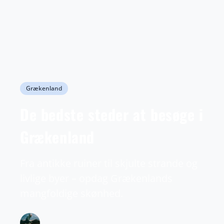
Grækenland
De bedste steder at besøge i
Grækenland
Fra antikke ruiner til skjulte strande og
livlige byer – opdag Grækenlands
mangfoldige skønhed.