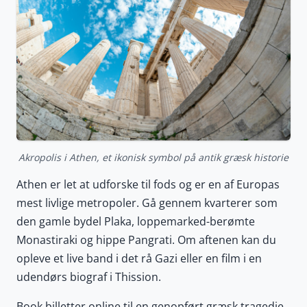
Akropolis i Athen, et ikonisk symbol på antik græsk historie
Athen er let at udforske til fods og er en af Europas
mest livlige metropoler. Gå gennem kvarterer som
den gamle bydel Plaka, loppemarked-berømte
Monastiraki og hippe Pangrati. Om aftenen kan du
opleve et live band i det rå Gazi eller en film i en
udendørs biograf i Thission.
Book billetter online til en genopført græsk tragedie