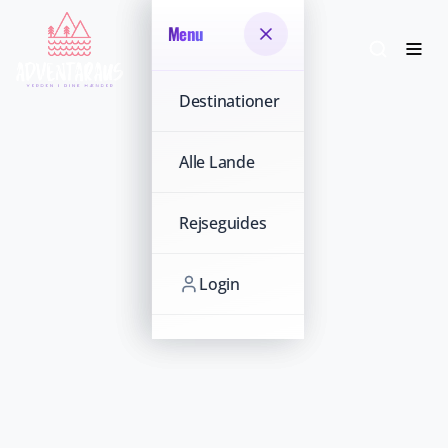
Menu
Menu
Destinationer
Destinationer
Alle Lande
Alle Lande
Rejseguides
Rejseguides
Login
Login