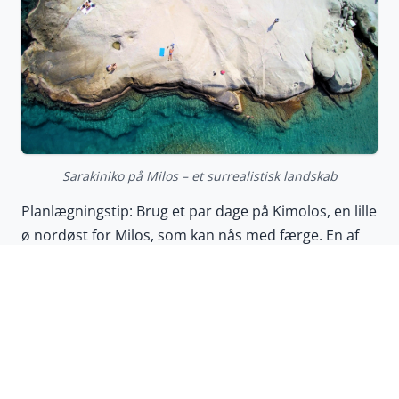
Sarakiniko på Milos – et surrealistisk landskab
Planlægningstip: Brug et par dage på Kimolos, en lille
ø nordøst for Milos, som kan nås med færge. En af
dens mest imponerende strande er Prassa, hvor
blændende hvidt groft sand viser lavt akvamarin
vand i fuld effekt.
Bedst til middelalderhistorie